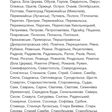
Одеса, Біла Церква, Обухів, Горіхів, Овідіополь, Овруч,
Олевськ, Оратів, Оржиця, Острог, Очаків, Октябрськое,
Полтава, Павлоград Первомайськ (Миколаїв),
Первомайськ (Луганськ), Путивль, Пологи, П'ятихатки,
Пирятин, Прилуки, Первомайськ, Перевальськ,
Перемишляни, Перечин, Переяслав-Хмельницький,
Петриківка, Петрове, Петропавлівка, Підгайці, Піщанка,
Покровське, Полонне, Попасна, Попільня,
Приазовське, Приморськ, Першотравенськ
(Дніпропетровська обл), Помічна, Перещепине, Рівне,
Рубіжне, Ровеньки, Ромни, Роздільна, Решетилівка,
Радехів, Радивилів, Радомишль, Ратне, Рахів, Ренні,
Ріпки, Рогатин, Рожище, Рожнятів, Роздольне, Рокитне
(Біла Церква), Рокитне (Рівне), Романів, Ружин,
Симмферополь, Севастополь, Сєвєродонецьк,
Слов'янськ, Стаханов, Суми, Стрий, Сніжне, Самбір,
Сміла, Скадовськ, Світловодськ, Суходольськ, Щастя,
Славутич, Старокостянтинів, Сторожинець, Судак,
Саки, Саврань, Сарни, Свалява, Сватове, Семенівка
(Кременчук), Середина-Буда, Синельникове, Сквира,
Сколе, Славута, Снігурівка, Снятин, Радянський,
Сокиряни, Солоне, Сосниця, Софіївка, Срібне,
Ставище, Станиця Луганська, Стара Вижівка, Стара
Синява, Старий Самбір, Старобешеве, Старобільськ,