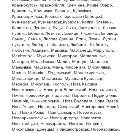
Краснокутськ, Краснопілля, Кремінна, Криве Озеро,
Крижопіль, Кринички, Лисянка, Куликівка,
Красноармійськ, Кіровськ, Кіровське (Донецьк),
Кузнецовськ, Кузнецовськ,Курахові, Колки, Клевань,
Калинівка, Луганськ, Луцьк, Львів, Лисичанськ, Лозова,
Лубни, Лебедин, Летичів, Лохвиця, Лисянка, Липовець
Ланівці, Леніне, Липова Долина, Літин, Локачі, Лугини,
Лутугине, Любар, Любашівка, Любешів, Любомль,
Люботин, Ладижин, Макіївка, Марганець, Маріуполь,
Мелітополь, Мукачево, Миргород, Магдалинівка,
Макаров, Мала Виска, Малин, Мангуш, Маневичі,
Маньківка, Машівка, Мена, Миронівка, Михайлівка,
Млинів, Могилів – Подільський, Монастириська,
Монастирище, Мостиська, Муровані Курилівці,
Мерефа, Миколаїв, Нікополь, Нова Каховка,
Новомосковськ, Новоград-Волинський, Нововолинськ,
Ніжин, Новоселиця, Надвірна, Народичі, Недригайлів,
Немирів, Нижньогірський, Нова Водолага, Нова Одеса,
Нова Ушиця, Новгород-Сіверський, Новгородка, Новий
Буг, Новий Розділ, Нові Санжари, Новоазовськ,
Новоархангельськ, Новомиргород, Новопсков,
Новотроїцьке, Новоукраїнка, Носівка, Нетішин,
Миколаївка (Донецьк), Новодністровськ, Новояворівськ,