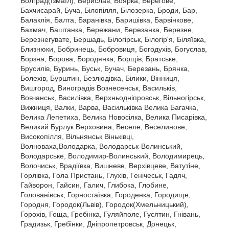
Болград(Ізмаїл), Берислав, Боярка, Берегове,
Бахчисарай, Буча, Білопілля, Білозерка, Броди, Бар,
Балаклія, Балта, Баранівка, Баришівка, Барвінкове,
Бахмач, Баштанка, Бережани, Березанка, Березне,
Березнегувате, Бершадь, Білогірськ, Білогір'я, Біляївка,
Близнюки, Бобринець, Бобровиця, Богодухів, Богуслав,
Борзна, Борова, Бородянка, Борщів, Братське,
Брусилів, Буринь, Буськ, Бучач, Березань, Брянка,
Болехів, Бурштин, Безлюдівка, Білики, Вінниця,
Вишгород, Виноградів Вознесенськ, Васильків,
Вовчанськ, Василівка, Верхньодніпровськ, Вільногірськ,
Вижниця, Валки, Варва, Васильківка Велика Багачка,
Велика Лепетиха, Велика Новосілка, Велика Писарівка,
Великий Бурлук Верховина, Веселе, Веселинове,
Високопілля, Вільнянськ Віньківці,
Волноваха,Володарка, Володарськ-Волинський,
Володарське, Володимир-Волинський, Володимирець,
Волочиськ, Врадіївка, Вишневе, Верхівцеве, Ватутіне,
Горлівка, Гола Пристань, Глухів, Генічеськ, Гадяч,
Гайворон, Гайсин, Галич, Глибока, Глобине,
Голованівськ, Горностаївка, Городенка, Городище,
Городня, Городок(Львів), Городок(Хмельницький),
Горохів, Гоща, Гребінка, Гуляйполе, Гусятин, Гнівань,
Градизьк, Гребінки, Дніпропетровськ, Донецьк,