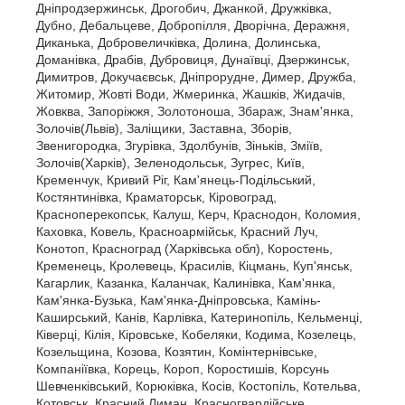
Дніпродзержинськ, Дрогобич, Джанкой, Дружківка,
Дубно, Дебальцеве, Добропілля, Дворічна, Деражня,
Диканька, Добровеличківка, Долина, Долинська,
Доманівка, Драбів, Дубровиця, Дунаївці, Дзержинськ,
Димитров, Докучаєвськ, Дніпрорудне, Димер, Дружба,
Житомир, Жовті Води, Жмеринка, Жашків, Жидачів,
Жовква, Запоріжжя, Золотоноша, Збараж, Знам'янка,
Золочів(Львів), Заліщики, Заставна, Зборів,
Звенигородка, Згурівка, Здолбунів, Зіньків, Зміїв,
Золочів(Харків), Зеленодольськ, Зугрес, Київ,
Кременчук, Кривий Ріг, Кам'янець-Подільський,
Костянтинівка, Краматорськ, Кіровоград,
Красноперекопськ, Калуш, Керч, Краснодон, Коломия,
Каховка, Ковель, Красноармійськ, Красний Луч,
Конотоп, Красноград (Харківська обл), Коростень,
Кременець, Кролевець, Красилів, Кіцмань, Куп'янськ,
Кагарлик, Казанка, Каланчак, Калинівка, Кам'янка,
Кам'янка-Бузька, Кам'янка-Дніпровська, Камінь-
Каширський, Канів, Карлівка, Катеринопіль, Кельменці,
Ківерці, Кілія, Кіровське, Кобеляки, Кодима, Козелець,
Козельщина, Козова, Козятин, Комінтернівське,
Компаніївка, Корець, Короп, Коростишів, Корсунь
Шевченківський, Корюківка, Косів, Костопіль, Котельва,
Котовськ, Красний Лиман, Красногвардійське,