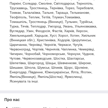
Паркінг, Соледар, Смоліне, Світлодарськ, Тернопіль,
Трускавець, Тростянець, Тернівка, Торез, Теребовля,
Токмак, Талалаївка, Тальне, Тараща, Тельманове,
Теофіполь, Теплик, Тетіїв, Тлумач,Томаківка,
Томашпіль, Тростянець (Вінниця), Тульчин, Турійськ,
Турка, Тячів, Теплодар, Ужгород, Умань, Ульяновкавка,
Вугледар, Узин, Феодосія, Фастів, Харків, Херсон,
Хмельницький, Харцызк, Хуст, Хорол, Хотин, Хмільник
(Внницкая обл.), Христинівка, Ходорів, Цюрупинськ,
Царичанка, Чернівці, Чернігів, Черкаси, Чугуїв,
Червоноград, Чортків, Черняхів, Чаплинка, Чемерівці,
Чигирин, Чорнобай, Чорноморське, Чорнухи, Чуднов,
Чутове, Червонозаводське, Шостка, Шахтарськ,
Шепетівка, Шаргород, Шацьк, Шевченкове, Широке,
Шишаки, Шпола, Шумськ, Шпиків, Щорс, Щолкіне,
Енергодар, Південне, Южноукраїнськ, Ялта, Яготин,
Ямпіль(Вінниця), Ямпіль(Шостка), Ярмолинці,
Ясинувата та інші.
Про нас