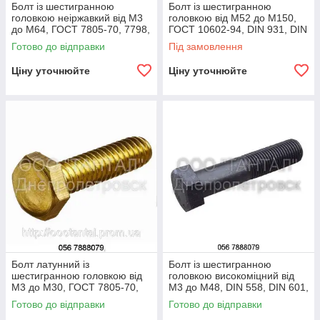
Болт із шестигранною
Болт із шестигранною
головкою неіржавкий від М3
головкою від М52 до М150,
до М64, ГОСТ 7805-70, 7798,
ГОСТ 10602-94, DIN 931, DIN
DIN 558, DIN 601, DIN 931,
933, ISO 4014, ISO 4017
Готово до відправки
Під замовлення
DIN 933
Ціну уточнюйте
Ціну уточнюйте
Болт латунний із
Болт із шестигранною
шестигранною головкою від
головкою високоміцний від
М3 до М30, ГОСТ 7805-70,
М3 до М48, DIN 558, DIN 601,
7798-70, DIN 558, DIN 601,
DIN 931, DIN 933, DIN 960,
Готово до відправки
Готово до відправки
DIN 931, DIN 933
DIN 961