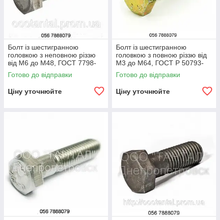
Болт із шестигранною
Болт із шестигранною
головкою з неповною різзю
головкою з повною різзю від
від М6 до М48, ГОСТ 7798-
М3 до М64, ГОСТ Р 50793-
70, 7805-70,15589-70, DIN
95, ГОСТ Р 50792-95, DIN
Готово до відправки
Готово до відправки
931,ISO 4014
558, DIN 933
Ціну уточнюйте
Ціну уточнюйте