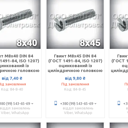
нт М8х40 DIN 84
Гвинт М8х45 DIN 84
Гвин
1491-84, ISO 1207)
(ГОСТ 1491-84, ISO 1207)
(ГОСТ 1
цинкований із
оцинкований із
оц
дричною головкою
циліндричною головкою
цилінд
від 7,40 ₴
від 9,80 ₴
Під замовлення
Під замовлення
П
84-8-40
84-8-45
380 (99) 543-65-69
+380 (99) 543-65-69
+3
відділ замовлень
відділ замовлень
Viber, WhatsApp
Viber, WhatsApp