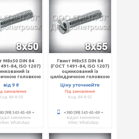
т М8х50 DIN 84
Гвинт М8х55 DIN 84
491-84, ISO 1207)
(ГОСТ 1491-84, ISO 1207)
инкований із
оцинкований із
ричною головкою
циліндричною головкою
від 9 ₴
Ціну уточнюйте
ід замовлення
Під замовлення
84-8-50
84-8-55
80 (99) 543-65-69
+380 (99) 543-65-69
відділ замовлень
відділ замовлень
Viber, WhatsApp
Viber, WhatsApp