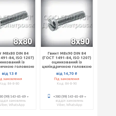
т М8х80 DIN 84
Гвинт М8х90 DIN 84
491-84, ISO 1207)
(ГОСТ 1491-84, ISO 1207)
инкований із
оцинкований із
ричною головкою
циліндричною головкою
від 13 ₴
від 14,70 ₴
ід замовлення
Під замовлення
84-8-80
84-8-90
80 (99) 543-65-69
+380 (99) 543-65-69
відділ замовлень
відділ замовлень
Viber, WhatsApp
Viber, WhatsApp