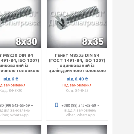
т М8х30 DIN 84
Гвинт М8х35 DIN 84
491-84, ISO 1207)
(ГОСТ 1491-84, ISO 1207)
инкований із
оцинкований із
ричною головкою
циліндричною головкою
від 6 ₴
від 6,40 ₴
ід замовлення
Під замовлення
84-8-30
84-8-35
80 (99) 543-65-69
+380 (99) 543-65-69
відділ замовлень
відділ замовлень
Viber, WhatsApp
Viber, WhatsApp