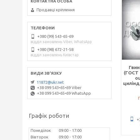
Продавці кріплення
+380 (99) 543-65-69
відділ замовлень Viber, WhatsApp
+380 (98) 672-21-58
відділ замовлень Київстар
Гвин
(ГОСТ 
о
11872@ukr.net
цилін
+38 099 543•65•69 Viber
+38 099 543•65•69 WhatsApp
Графік роботи
+
Понеділок
09:00
17:00
Вівторок
09:00
17:00