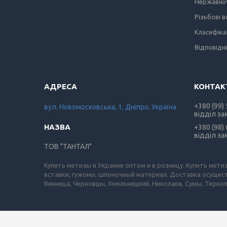
Нержавіюч
Різьбові 
Класифіка
Відповідн
+380 (99)
вул. Новомосковська, 1, Дніпро, Україна
відділ за
+380 (98)
відділ за
ТОВ "ТАНТАЛ"
Купить метизы в Украине оптом и в розницу. Купить мети
вставки, гужоны, шпоночный материал. Доставка осущест
Винница, Черновцы, Хмельницкий, Николаев, Сумы, Терноп