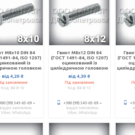
нт М8х10 DIN 84
Гвинт М8х12 DIN 84
Гвин
1491-84, ISO 1207)
(ГОСТ 1491-84, ISO 1207)
(ГОСТ 1
цинкований із
оцинкований із
оц
дричною головкою
циліндричною головкою
цилінд
від 4,20 ₴
від 4,30 ₴
Під замовлення
Під замовлення
П
84-8-10
84-8-12
380 (99) 543-65-69
+380 (99) 543-65-69
+3
відділ замовлень
відділ замовлень
Viber, WhatsApp
Viber, WhatsApp