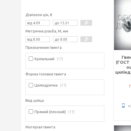
Діапазон цін, ₴
Метрична різьба, М, мм
Призначення гвинта
Гви
Кріпильний
17
(ГОСТ 
о
цилін
Форма головки гвинта
Циліндрична
17
Вид шліца
+
Прямий (плоский)
17
Матеріал гвинта