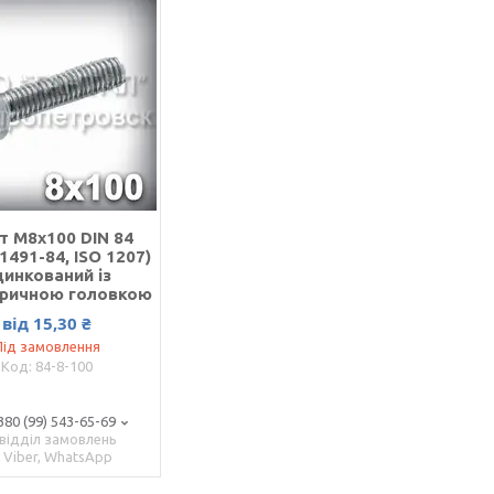
т М8х100 DIN 84
1491-84, ISO 1207)
цинкований із
дричною головкою
від 15,30 ₴
Під замовлення
84-8-100
380 (99) 543-65-69
відділ замовлень
Viber, WhatsApp