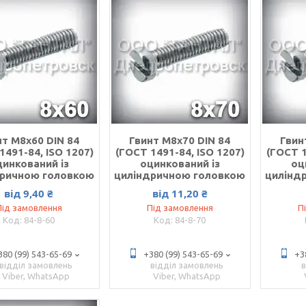
нт М8х60 DIN 84
Гвинт М8х70 DIN 84
Гвин
1491-84, ISO 1207)
(ГОСТ 1491-84, ISO 1207)
(ГОСТ 1
цинкований із
оцинкований із
оц
дричною головкою
циліндричною головкою
цилінд
від 9,40 ₴
від 11,20 ₴
Під замовлення
Під замовлення
П
84-8-60
84-8-70
380 (99) 543-65-69
+380 (99) 543-65-69
+3
відділ замовлень
відділ замовлень
Viber, WhatsApp
Viber, WhatsApp