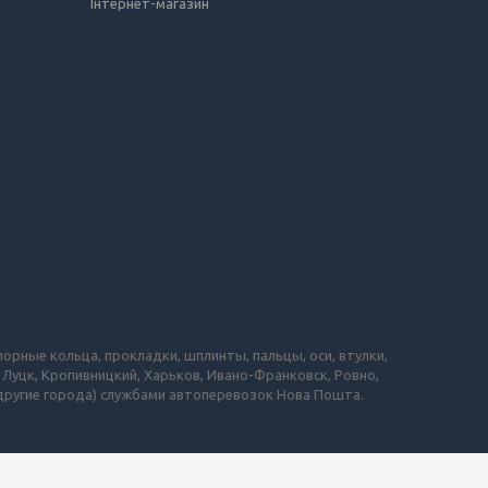
Інтернет-магазин
порные кольца, прокладки, шплинты, пальцы, оси, втулки,
 Луцк, Кропивницкий, Харьков, Ивано-Франковск, Ровно,
 другие города) службами автоперевозок Нова Пошта.