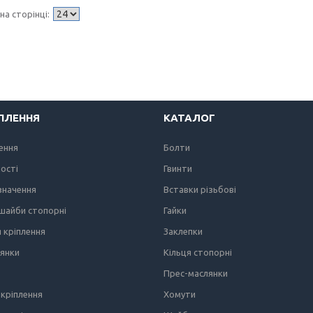
ІПЛЕННЯ
КАТАЛОГ
лення
Болти
ності
Гвинти
значення
Вставки різьбові
 шайби стопорні
Гайки
я кріплення
Заклепки
лянки
Кільця стопорні
Прес-маслянки
кріплення
Хомути