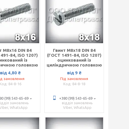
т М8х16 DIN 84
Гвинт М8х18 DIN 84
491-84, ISO 1207)
(ГОСТ 1491-84, ISO 1207)
инкований із
оцинкований із
ричною головкою
циліндричною головкою
від 4,80 ₴
від 9 ₴
ід замовлення
Під замовлення
84-8-16
84-8-18
80 (99) 543-65-69
+380 (99) 543-65-69
відділ замовлень
відділ замовлень
Viber, WhatsApp
Viber, WhatsApp