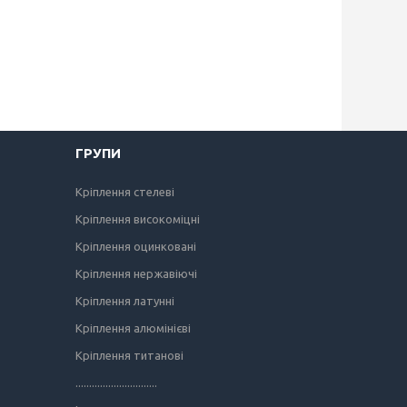
ГРУПИ
Кріплення стелеві
Кріплення високоміцні
Кріплення оцинковані
Кріплення нержавіючі
Кріплення латунні
Кріплення алюмінієві
Кріплення титанові
..............................