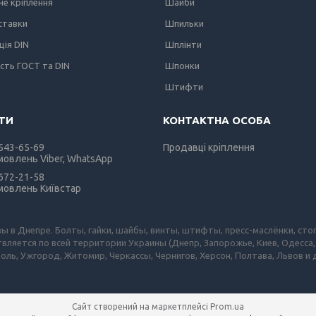
е кріплення
Шайби
вставки
Шпильки
ція DIN
Шплінти
ість ГОСТ та DIN
Шпонки
Штифти
 543-65-69
Продавці кріплення
мовлень Viber, WhatsApp
 672-21-58
мовлень Київстар
зы в Днепре. Болты, гайки, шайбы, винты, штифты, пресс-маслёнки, сто
вляется по всей территории Украины (Днепр, Запорожье, Киев, Одесса,
оль, Ужгород, Житомир, Черкассы, Чернигов, Херсон, Полтава, Львов и
Сайт створений на маркетплейсі
Prom.ua