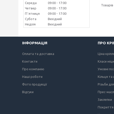
Середа
09:00
17:00
Четвер
09:00
17:00
Пʼятниця
09:00
17:00
Субота
Вихідний
Неділя
Вихідний
ІНФОРМАЦІЯ
ПРО КР
Оплата та доставка
Ціна кріп
Контакти
Класи міц
Про компанію
Умовні по
Наші роботи
Кільця та
Фото продукції
Різьби дл
Відгуки
Прес-мас
Заклепки
Покриття 