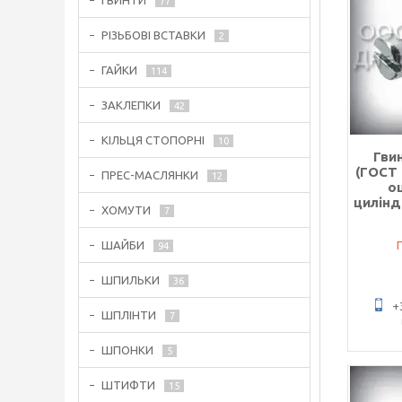
ГВИНТИ
77
РІЗЬБОВІ ВСТАВКИ
2
ГАЙКИ
114
ЗАКЛЕПКИ
42
КІЛЬЦЯ СТОПОРНІ
10
Гви
(ГОСТ 
ПРЕС-МАСЛЯНКИ
12
о
цилін
ХОМУТИ
7
ШАЙБИ
94
ШПИЛЬКИ
36
+
ШПЛІНТИ
7
ШПОНКИ
5
ШТИФТИ
15