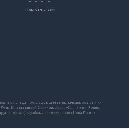
..............................
Інтернет-магазин
порные кольца, прокладки, шплинты, пальцы, оси, втулки,
 Луцк, Кропивницкий, Харьков, Ивано-Франковск, Ровно,
 другие города) службами автоперевозок Нова Пошта.