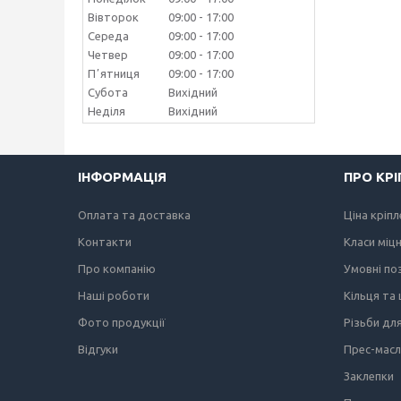
Вівторок
09:00
17:00
Середа
09:00
17:00
Четвер
09:00
17:00
Пʼятниця
09:00
17:00
Субота
Вихідний
Неділя
Вихідний
ІНФОРМАЦІЯ
ПРО КР
Оплата та доставка
Ціна кріп
Контакти
Класи міц
Про компанію
Умовні по
Наші роботи
Кільця та
Фото продукції
Різьби дл
Відгуки
Прес-мас
Заклепки