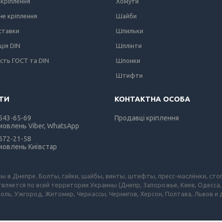
кріплення
Хомути
е кріплення
Шайби
вставки
Шпильки
ція DIN
Шплінти
ість ГОСТ та DIN
Шпонки
Штифти
 543-65-69
Продавці кріплення
мовлень Viber, WhatsApp
 672-21-58
мовлень Київстар
зы в Днепре. Болты, гайки, шайбы, винты, штифты, пресс-маслёнки, сто
вляется по всей территории Украины (Днепр, Запорожье, Киев, Одесса,
оль, Ужгород, Житомир, Черкассы, Чернигов, Херсон, Полтава, Львов и