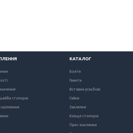
ІПЛЕННЯ
КАТАЛОГ
лення
Болти
ності
Гвинти
значення
Вставки різьбові
 шайби стопорні
Гайки
я кріплення
Заклепки
лянки
Кільця стопорні
Прес-маслянки