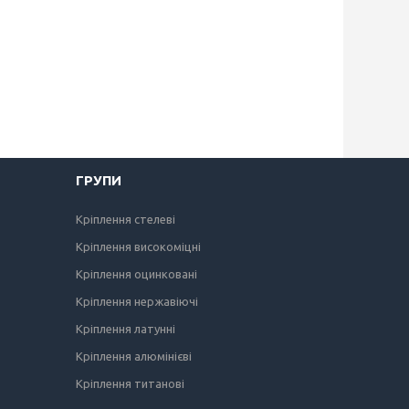
ГРУПИ
Кріплення стелеві
Кріплення високоміцні
Кріплення оцинковані
Кріплення нержавіючі
Кріплення латунні
Кріплення алюмінієві
Кріплення титанові