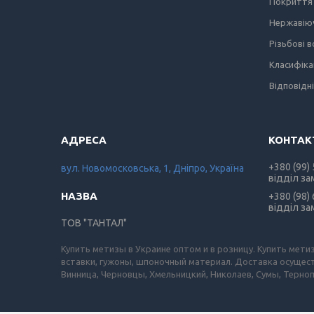
Покриття 
Нержавіюч
Різьбові 
Класифіка
Відповідн
+380 (99)
вул. Новомосковська, 1, Дніпро, Україна
відділ за
+380 (98)
відділ за
ТОВ "ТАНТАЛ"
Купить метизы в Украине оптом и в розницу. Купить мети
вставки, гужоны, шпоночный материал. Доставка осущест
Винница, Черновцы, Хмельницкий, Николаев, Сумы, Терноп