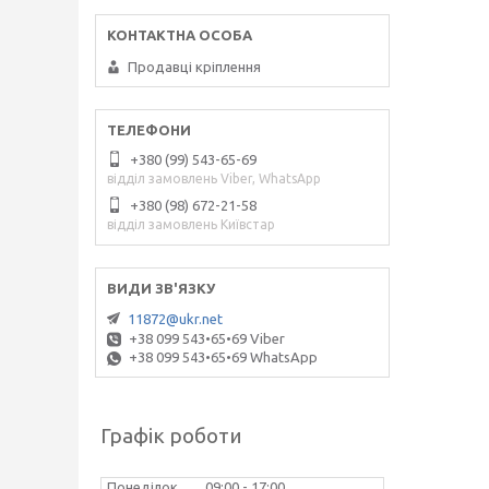
Продавці кріплення
+380 (99) 543-65-69
відділ замовлень Viber, WhatsApp
+380 (98) 672-21-58
відділ замовлень Київстар
11872@ukr.net
+38 099 543•65•69 Viber
+38 099 543•65•69 WhatsApp
Графік роботи
Понеділок
09:00
17:00