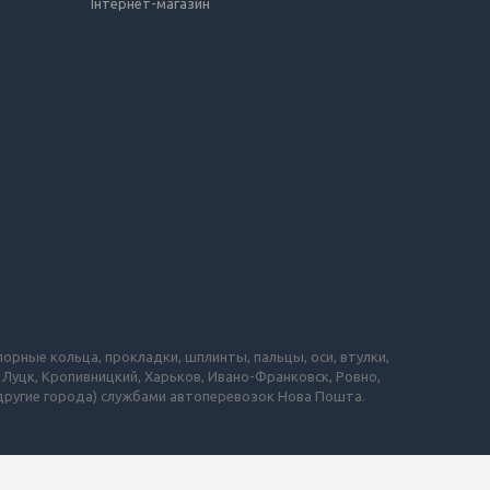
Інтернет-магазин
порные кольца, прокладки, шплинты, пальцы, оси, втулки,
 Луцк, Кропивницкий, Харьков, Ивано-Франковск, Ровно,
 другие города) службами автоперевозок Нова Пошта.