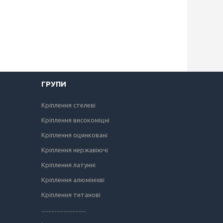
ГРУПИ
Кріплення стелеві
Кріплення високоміцні
Кріплення оцинковані
Кріплення нержавіючі
Кріплення латунні
Кріплення алюмінієві
Кріплення титанові
..............................