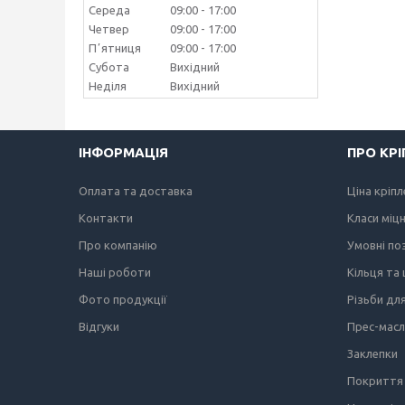
Середа
09:00
17:00
Четвер
09:00
17:00
Пʼятниця
09:00
17:00
Субота
Вихідний
Неділя
Вихідний
ІНФОРМАЦІЯ
ПРО КР
Оплата та доставка
Ціна кріп
Контакти
Класи міц
Про компанію
Умовні по
Наші роботи
Кільця та
Фото продукції
Різьби дл
Відгуки
Прес-мас
Заклепки
Покриття 