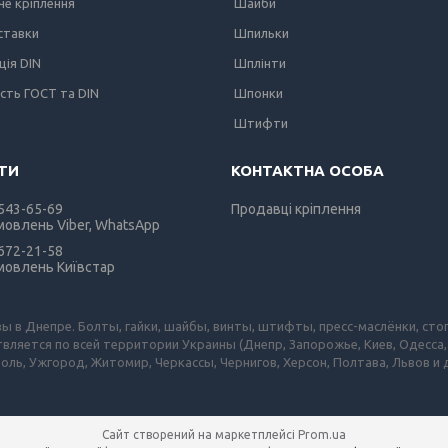
е кріплення
Шайби
вставки
Шпильки
ція DIN
Шплінти
ість ГОСТ та DIN
Шпонки
Штифти
 543-65-69
Продавці кріплення
мовлень Viber, WhatsApp
 672-21-58
мовлень Київстар
зы в Днепре. Болты, гайки, шайбы, винты, штифты, пресс-маслёнки, сто
вляется по всей территории Украины (Днепр, Запорожье, Киев, Одесса,
оль, Ужгород, Житомир, Черкассы, Чернигов, Херсон, Полтава, Львов и
Сайт створений на маркетплейсі
Prom.ua