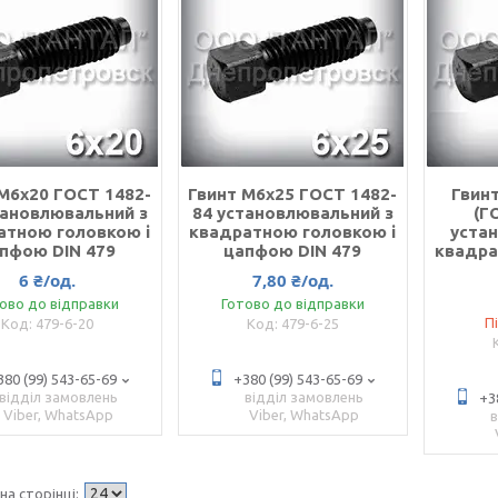
М6х20 ГОСТ 1482-
Гвинт М6х25 ГОСТ 1482-
Гвинт
тановлювальний з
84 установлювальний з
(Г
атною головкою і
квадратною головкою і
уста
пфою DIN 479
цапфою DIN 479
квадра
6 ₴/од.
7,80 ₴/од.
ово до відправки
Готово до відправки
П
479-6-20
479-6-25
380 (99) 543-65-69
+380 (99) 543-65-69
відділ замовлень
відділ замовлень
+3
Viber, WhatsApp
Viber, WhatsApp