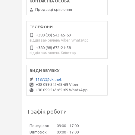
Продавці кріплення
+380 (99) 543-65-69
відділ замовлень Viber, WhatsApp
+380 (98) 672-21-58
відділ замовлень Київстар
11872@ukr.net
+38 099 543•65•69 Viber
+38 099 543•65•69 WhatsApp
Графік роботи
Понеділок
09:00
17:00
Вівторок
09:00
17:00