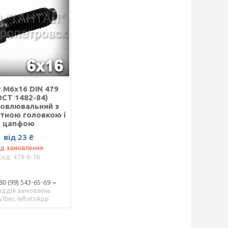
 М6х16 DIN 479
ОСТ 1482-84)
новлювальний з
тною головкою і
цапфою
від 23 ₴
ід замовлення
479-6-16
80 (99) 543-65-69
відділ замовлень
Viber, WhatsApp