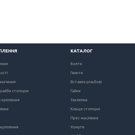
ІПЛЕННЯ
КАТАЛОГ
лення
Болти
ності
Гвинти
значення
Вставки різьбові
 шайби стопорні
Гайки
я кріплення
Заклепки
лянки
Кільця стопорні
Прес-маслянки
кріплення
Хомути