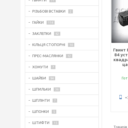
ГВИНТИ
77
РІЗЬБОВІ ВСТАВКИ
2
ГАЙКИ
114
ЗАКЛЕПКИ
42
КІЛЬЦЯ СТОПОРНІ
10
Гвинт 
84 ус
ПРЕС-МАСЛЯНКИ
12
квадр
ца
ХОМУТИ
7
ШАЙБИ
Гот
94
ШПИЛЬКИ
36
+
ШПЛІНТИ
7
ШПОНКИ
5
ШТИФТИ
15