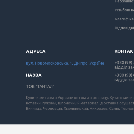
Нержавіюч
Різьбові 
Класифіка
Відповідн
+380 (99)
вул. Новомосковська, 1, Дніпро, Україна
відділ за
+380 (98)
відділ за
ТОВ "ТАНТАЛ"
Купить метизы в Украине оптом и в розницу. Купить мети
вставки, гужоны, шпоночный материал. Доставка осущест
Винница, Черновцы, Хмельницкий, Николаев, Сумы, Терноп