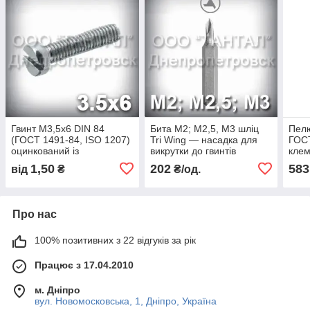
Гвинт М3,5х6 DIN 84
Бита М2; М2,5, М3 шліц
Пелю
(ГОСТ 1491-84, ISO 1207)
Tri Wing — насадка для
ГОСТ
оцинкований із
викрутки до гвинтів
клем
циліндричною головкою
антивандальним
паян
1,50
202
583
від
₴
₴/од.
олов
Про нас
100% позитивних з 22 відгуків за рік
Працює з 17.04.2010
м. Дніпро
вул. Новомосковська, 1, Дніпро, Україна