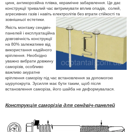
цинк, антикорозійна плівка, керамічне забарвлення. Це дає
конструкції тривалий час витримувати вплив опадів, солей,
агресивних газів і навіть електролітів без втрати стійкості та
зовнішньої естетики.
Якість монтажу сендвіч-
панелей і експлуатаційна
довговічність конструкції
на 80% залежатиме від
використання надійного
кріплення. Необхідно
уважно вибрати довжину
саморізів, особливо
важливо акуратне
кріплення саморізу під час встановлення за допомогою
шурупокрута. Зусилля має бути таким, щоб після
встановлення саморіза, його шайба не деформувалася.
Конструкці
я
саморізів для сендвіч-панелей