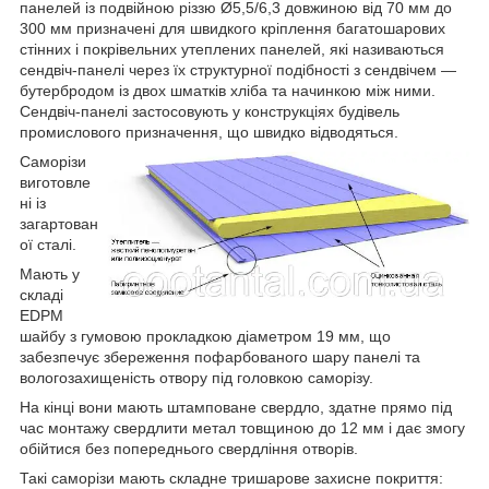
панелей із подвійною різзю Ø5,5/6,3 довжиною від 70 мм до
300 мм призначені для швидкого кріплення багатошарових
стінних і покрівельних утеплених панелей, які називаються
сендвіч-панелі через їх структурної подібності з сендвічем —
бутербродом із двох шматків хліба та начинкою між ними.
Сендвіч-панелі застосовують у конструкціях будівель
промислового призначення, що швидко відводяться.
Саморізи
виготовле
ні із
загартован
ої сталі.
Мають у
складі
EDPM
шайбу з гумовою прокладкою діаметром 19 мм, що
забезпечує збереження пофарбованого шару панелі та
вологозахищеність отвору під головкою саморізу.
На кінці вони мають штамповане свердло, здатне прямо під
час монтажу свердлити метал товщиною до 12 мм і дає змогу
обійтися без попереднього свердління отворів.
Такі саморізи мають складне тришарове захисне покриття: