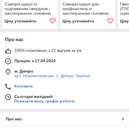
Саморіз шуруп із
Саморіз шуруп для
Гвин
подовженим свердлом і
профнастилу із
(ГОС
шестигранною головкою
шестигранною головкою
оци
оцинкований DIN 7504K із
пофарбований DIN 7504K
вста
Ціну уточнюйте
Ціну уточнюйте
Цін
шайбою
шест
сап
Про нас
100% позитивних з 22 відгуків за рік
Працює з 17.04.2010
м. Дніпро
вул. Новомосковська, 1, Дніпро, Україна
Контакти
Сьогодні вихідний
Показати весь графік роботи
Про нас