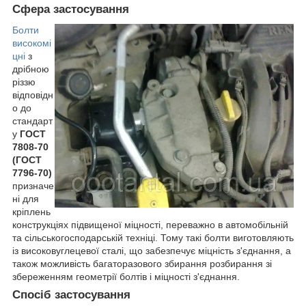
Сфера застосування
Болти
високомі
цні
з
дрібною
різзю
відповідн
о до
стандарт
у
ГОСТ
7808-70
(ГОСТ
7796-70)
призначе
ні для
кріплень
конструкціях підвищеної міцності, переважно в автомобільній
та сільськогосподарській техніці. Тому такі болти виготовляють
із високовуглецевої сталі, що забезпечує міцність з'єднання, а
також можливість багаторазового збирання розбирання зі
збереженням геометрії болтів і міцності з'єднання.
Спосіб застосування