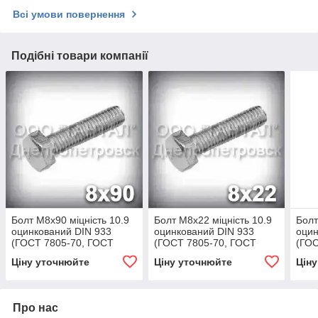
Всі умови повернення
Подібні товари компанії
Болт М8х90 міцність 10.9
Болт М8х22 міцність 10.9
Болт
оцинкований DIN 933
оцинкований DIN 933
оцин
(ГОСТ 7805-70, ГОСТ
(ГОСТ 7805-70, ГОСТ
(ГОС
7798-70)
7798-70)
7798
Ціну уточнюйте
Ціну уточнюйте
Цін
Про нас