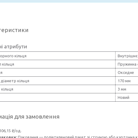
теристики
і атрибути
орного кільця
Внутрішнє
 кільця
Пружинна 
тя
Оксидне
 діаметр кільця
170 мм
 кільця
3 мм
Новий
ація для замовлення
106,15 ₴/од.
паковки:
Паковання — поліетиленовий пакет зі струною або картонна 