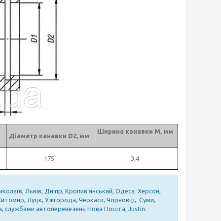
Ширина канавки М, мм
Діаметр канавки D2, мм
175
3,4
иколаїв, Львів, Дніпр, Кропив'янський, Одеса Херсон,
 Житомир, Луцк, Ужгорода, Черкаси, Чорновці, Суми,
а, службами автоперевезень Нова Пошта, Justin.