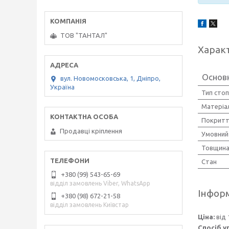
ТОВ "ТАНТАЛ"
Харак
Основн
вул. Новомосковська, 1, Дніпро,
Україна
Тип стоп
Матеріал
Покрит
Продавці кріплення
Умовний
Товщина
Стан
+380 (99) 543-65-69
відділ замовлень Viber, WhatsApp
Інформ
+380 (98) 672-21-58
відділ замовлень Київстар
Ціна:
від 
Спосіб у