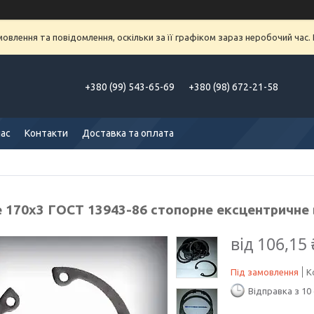
влення та повідомлення, оскільки за її графіком зараз неробочий час
+380 (99) 543-65-69
+380 (98) 672-21-58
нас
Контакти
Доставка та оплата
е 170х3 ГОСТ 13943-86 стопорне ексцентричне
від
106,15 
Під замовлення
К
Відправка з 10