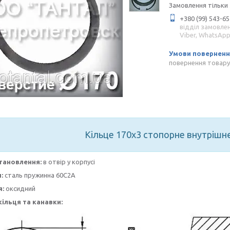
Замовлення тільки
+380 (99) 543-65
відділ замовле
Viber, WhatsAp
повернення товару
Кільце 170х3 стопорне внутрішн
тановлення:
в отвір у корпусі
:
сталь пружинна 60С2А
я:
оксидний
кільця та канавки: