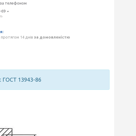
 за телефоном
-69
нь
p
 протягом 14 днів
за домовленістю
є ГОСТ 13943-86