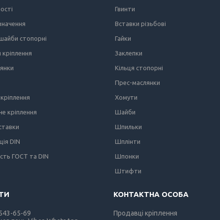
ності
Гвинти
значення
Вставки різьбові
 шайби стопорні
Гайки
я кріплення
Заклепки
лянки
Кільця стопорні
Прес-маслянки
кріплення
Хомути
е кріплення
Шайби
вставки
Шпильки
ція DIN
Шплінти
ість ГОСТ та DIN
Шпонки
Штифти
 543-65-69
Продавці кріплення