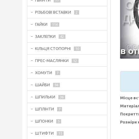
ГВИНТИ
77
РІЗЬБОВІ ВСТАВКИ
2
ГАЙКИ
114
ЗАКЛЕПКИ
42
КІЛЬЦЯ СТОПОРНІ
10
ПРЕС-МАСЛЯНКИ
12
ХОМУТИ
7
ШАЙБИ
94
ШПИЛЬКИ
36
Місце вс
Матеріал
ШПЛІНТИ
7
Покритт
ШПОНКИ
5
Розміри 
ШТИФТИ
15