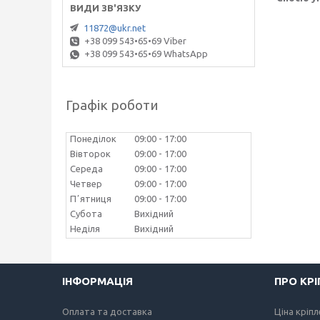
11872@ukr.net
+38 099 543•65•69 Viber
+38 099 543•65•69 WhatsApp
Графік роботи
Понеділок
09:00
17:00
Вівторок
09:00
17:00
Середа
09:00
17:00
Четвер
09:00
17:00
Пʼятниця
09:00
17:00
Субота
Вихідний
Неділя
Вихідний
ІНФОРМАЦІЯ
ПРО КР
Оплата та доставка
Ціна кріп