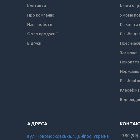
Контакти
Класи міц
Про компанію
Умовні по
Наші роботи
Кільця та
Фото продукції
Різьби дл
Відгуки
Прес-мас
Заклепки
Покриття 
Нержавіюч
Різьбові 
Класифіка
Відповідн
+380 (99)
вул. Новомосковська, 1, Дніпро, Україна