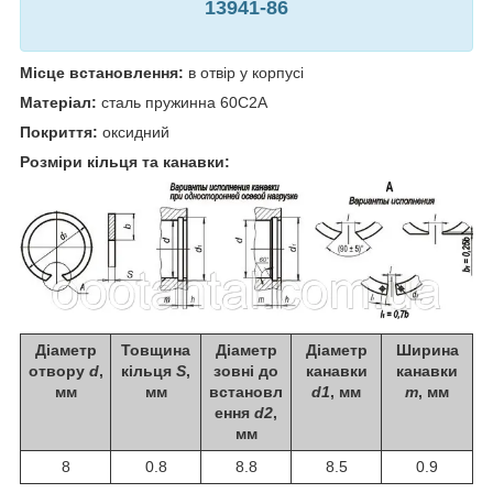
13941-86
Місце встановлення:
в отвір у корпусі
Матеріал:
сталь пружинна 60С2А
Покриття:
оксидний
Розміри кільця та канавки:
Діаметр
Товщина
Діаметр
Діаметр
Ширина
отвору
d
,
кільця
S
,
зовні до
канавки
канавки
мм
мм
встановл
d1
, мм
m
, мм
ення
d2
,
мм
8
0.8
8.8
8.5
0.9