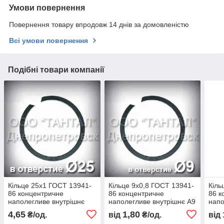
Умови повернення
Повернення товару впродовж 14 днів за домовленістю
Всі умови повернення
Подібні товари компанії
Кільце 25х1 ГОСТ 13941-
Кільце 9х0,8 ГОСТ 13941-
Кіль
86 концентричне
86 концентричне
86 к
наполегливе внутрішнє
наполегливе внутрішнє А9
напо
А25
А11
4,65
1,80
₴/од.
від
₴/од.
від