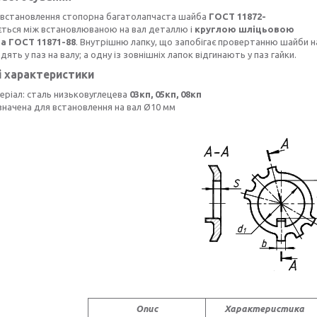
і встановлення стопорна багатолапчаста шайба
ГОСТ 11872-
ється між встановлюваною на вал деталлю і
круглою шліцьовою
а ГОСТ 11871-88
. Внутрішню лапку, що запобігає провертанню шайби н
дять у паз на валу; а одну із зовнішніх лапок відгинають у паз гайки.
і характеристики
еріал: сталь низьковуглецева
03кп, 05кп, 08кп
значена для встановлення на вал Ø10 мм
Опис
Характеристика