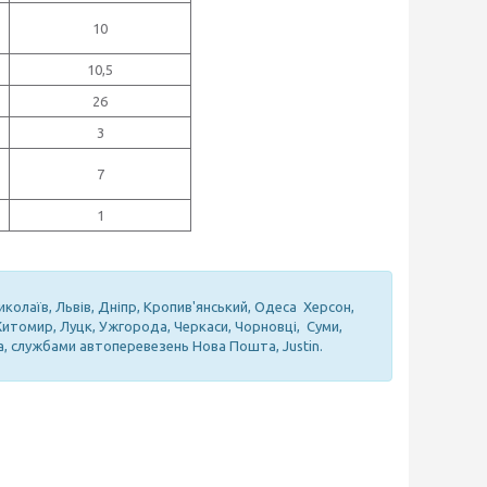
10
10,5
26
3
7
1
иколаїв, Львів, Дніпр, Кропив'янський, Одеса Херсон,
 Житомир, Луцк, Ужгорода, Черкаси, Чорновці, Суми,
а, службами автоперевезень Нова Пошта, Justin.