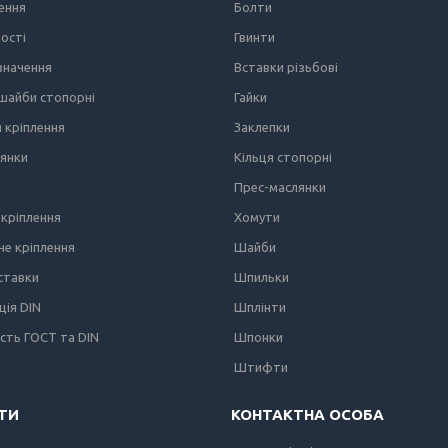
лення
Болти
ності
Гвинти
значення
Вставки різьбові
 шайби стопорні
Гайки
я кріплення
Заклепки
лянки
Кільця стопорні
Прес-маслянки
кріплення
Хомути
е кріплення
Шайби
вставки
Шпильки
ція DIN
Шплінти
ість ГОСТ та DIN
Шпонки
Штифти