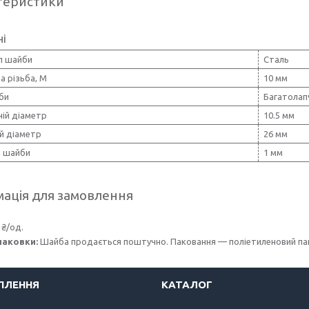
теристики
ні
л шайби
Сталь
а різьба, М
10 мм
би
Багатолап
ній діаметр
10.5 мм
й діаметр
26 мм
 шайби
1 мм
ація для замовлення
 ₴/од.
паковки:
Шайба продається поштучно. Паковання — поліетиленовий пак
ІПЛЕННЯ
КАТАЛОГ