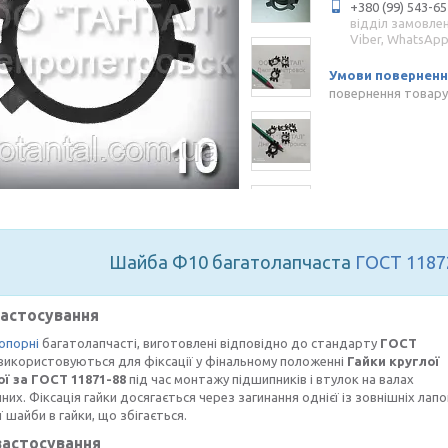
+380 (99) 543-65
відділ замовле
Viber, WhatsAp
повернення товару
Шайба Ф10 багатолапчаста
ГОСТ 1187
застосування
опорні
багатолапчасті, виготовлені відповідно до стандарту
ГОСТ
використовуються для фіксації у фінальному положенні
Гайки круглої
ї за ГОСТ 11871-88
під час монтажу підшипників і втулок на валах
них. Фіксація гайки досягається через загинання однієї із зовнішніх лапо
 шайби в гайки, що збігається.
застосування