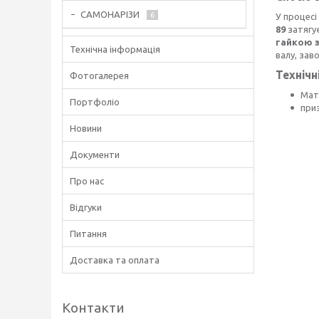
САМОНАРІЗИ
6
У процес
89
затягу
гайкою з
Технічна інформація
валу, заво
Технічн
Фотогалерея
Мат
Портфоліо
при
Новини
Документи
Про нас
Відгуки
Питання
Доставка та оплата
Контакти