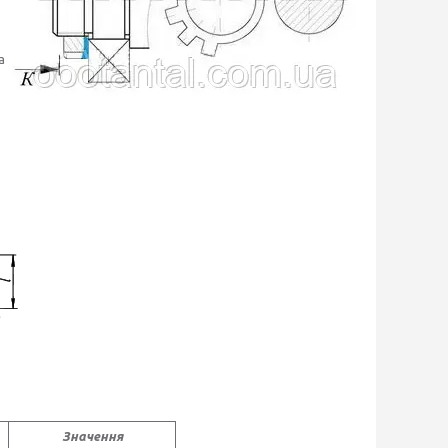
а
Значення