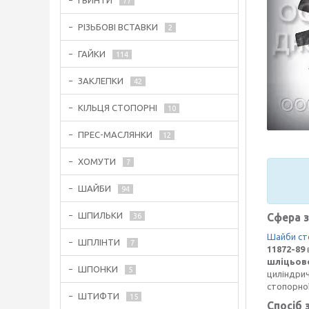
ГВИНТИ
77
РІЗЬБОВІ ВСТАВКИ
2
ГАЙКИ
114
ЗАКЛЕПКИ
42
КІЛЬЦЯ СТОПОРНІ
10
ПРЕС-МАСЛЯНКИ
12
ХОМУТИ
7
ШАЙБИ
94
ШПИЛЬКИ
Сфера 
36
Шайби ст
ШПЛІНТИ
7
11872-89
шліцьово
ШПОНКИ
5
циліндрич
стопорної
ШТИФТИ
15
Спосіб 