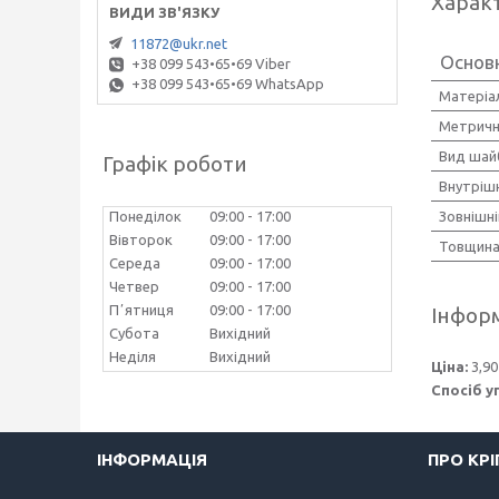
Харак
11872@ukr.net
Основ
+38 099 543•65•69 Viber
+38 099 543•65•69 WhatsApp
Матеріа
Метричн
Вид шай
Графік роботи
Внутріш
Зовнішні
Понеділок
09:00
17:00
Вівторок
09:00
17:00
Товщина
Середа
09:00
17:00
Четвер
09:00
17:00
Пʼятниця
09:00
17:00
Інформ
Субота
Вихідний
Неділя
Вихідний
Ціна:
3,90
Спосіб у
ІНФОРМАЦІЯ
ПРО КР