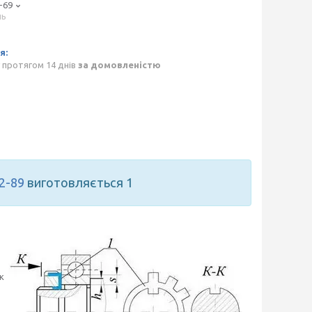
-69
нь
p
 протягом 14 днів
за домовленістю
2-89
виготовляється 1
к