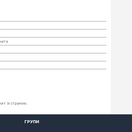
чата
ет зі струною.
ГРУПИ