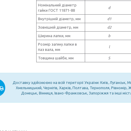
Номінальний діаметр
d
гайки ГОСТ 11871-88
Внутрішній діаметр, мм
d1
Зовнішній діаметр, мм
d2
Ширина лапки, мм
b
Розмір загину лапки в
l
паз вала, мм
Товщина шайби, мм
S
Доставку здійснюємо на всій території України: Київ, Луганськ, М
Хмельницький, Чернігів, Харків, Полтава, Тернополя, Рівномір,
Донецьк, Вінниця, Івано-Франковськ, Запоріжжя та інші міст