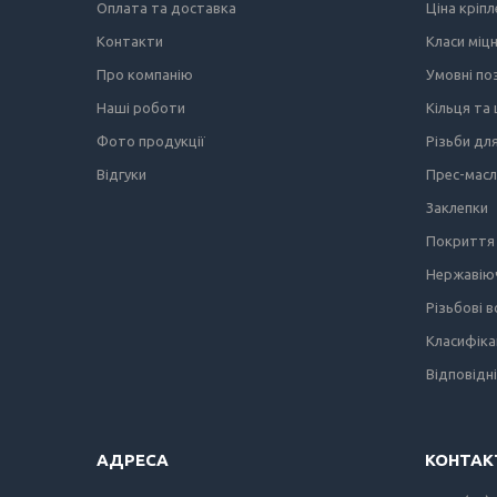
Оплата та доставка
Ціна кріп
Контакти
Класи міц
Про компанію
Умовні по
Наші роботи
Кільця та
Фото продукції
Різьби дл
Відгуки
Прес-мас
Заклепки
Покриття 
Нержавіюч
Різьбові 
Класифіка
Відповідн