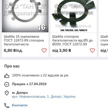
Шайба 16 оцинкована
Шайба стопорна
Шай
ГОСТ 11872-89 стопорна
багатолапчаста від Ø5 до
стоп
багатолапчаста
Ø200, ГОСТ 11872-89
оци
6,80
3,90
₴/од.
від
₴
від
Про нас
100% позитивних з 22 відгуків за рік
Працює з 17.04.2010
м. Дніпро
вул. Новомосковська, 1, Дніпро, Україна
Контакти