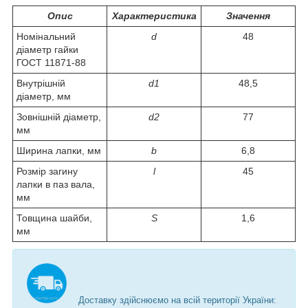
Опис
Характеристика
Значення
Номінальний
d
48
діаметр гайки
ГОСТ 11871-88
Внутрішній
d1
48,5
діаметр, мм
Зовнішній діаметр,
d2
77
мм
Ширина лапки, мм
b
6,8
Розмір загину
l
45
лапки в паз вала,
мм
Товщина шайби,
S
1,6
мм
Доставку здійснюємо на всій території України: