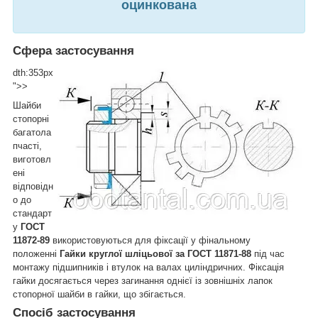
оцинкована
Сфера застосування
dth:353px
">>
Шайби
стопорні
багатола
пчасті,
виготовл
ені
відповідн
о до
стандарт
у
ГОСТ
11872-89
використовуються для фіксації у фінальному
положенні
Гайки круглої шліцьової за ГОСТ 11871-88
під час
монтажу підшипників і втулок на валах циліндричних. Фіксація
гайки досягається через загинання однієї із зовнішніх лапок
стопорної шайби в гайки, що збігається.
Спосіб застосування