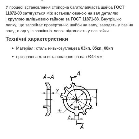
У процесі встановлення стопорна багатолапчаста шайба
ГОСТ
11872-89
затягується між встановлюваною на вал деталлю
і
круглою шліцьовою гайкою за ГОСТ 11871-88
. Внутрішню
лапку, що запобігає провертанню шайби на валу, заводять у паз на
валу; а одну із зовнішніх лапок відгинають у паз гайки.
Технічні характеристики
Матеріал: сталь низьковуглецева
03кп, 05кп, 08кп
призначена для встановлення на вал Ø48 мм