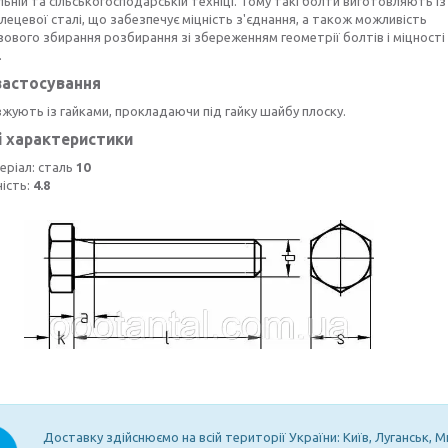
ьній та сільськогосподарській техніці. Тому такі болти виготовляють із
лецевої сталі, що забезпечує міцність з'єднання, а також можливість
ового збирання розбирання зі збереженням геометрії болтів і міцності
.
застосування
жують із гайками, прокладаючи під гайку шайбу плоску.
і характеристики
еріал: сталь
10
ність:
4.8
Доставку здійснюємо на всій території України: Київ, Луганськ, М