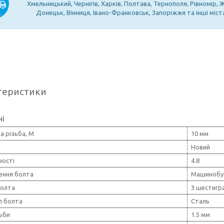
Хмельницький, Чернігів, Харків, Полтава, Тернополя, Рівномір,
Донецьк, Вінниця, Івано-Франковськ, Запоріжжя та інші міст
теристики
ні
а різьба, М
10 мм
Новий
ності
4.8
ення болта
Машинобу
олта
З шестигр
л болта
Сталь
ьби
1.5 мм