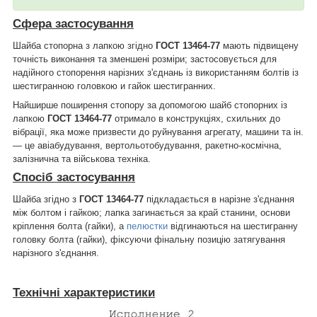
Сфера застосування
Шайба стопорна з лапкою згідно
ГОСТ 13464-77
мають підвищену
точність виконання та зменшені розміри; застосовується для
надійного стопорення нарізних з'єднань із використанням болтів із
шестигранною головкою и гайок шестигранних.
Найширше поширення стопору за допомогою шайб стопорних із
лапкою
ГОСТ 13464-77
отримало в конструкціях, схильних до
вібрації, яка може призвести до руйнування агрегату, машини та ін.
― це авіабудування, вертольотобудування, ракетно-космічна,
залізнична та військова техніка.
Спосіб застосування
Шайба згідно з
ГОСТ 13464-77
підкладається в нарізне з'єднання
між болтом і гайкою; лапка загинається за край станини, основи
кріплення болта (гайки), а
пелюстки
відгинаються на шестигранну
головку болта (гайки), фіксуючи фінальну позицію затягування
нарізного з'єднання.
Технічні характеристики