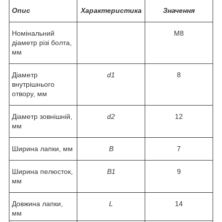
Опис
Характеристика
Значення
Номінальний
М8
діаметр різі болта,
мм
Діаметр
d1
8
внутрішнього
отвору, мм
Діаметр зовнішній,
d2
12
мм
Ширина лапки, мм
B
7
Ширина пелюсток,
B1
9
мм
Довжина лапки,
L
14
мм