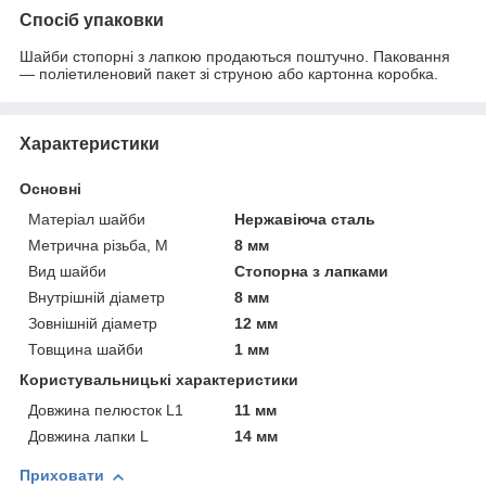
Спосіб упаковки
Шайби стопорні з лапкою продаються поштучно. Паковання
— поліетиленовий пакет зі струною або картонна коробка.
Характеристики
Основні
Матеріал шайби
Нержавіюча сталь
Метрична різьба, М
8 мм
Вид шайби
Стопорна з лапками
Внутрішній діаметр
8 мм
Зовнішній діаметр
12 мм
Товщина шайби
1 мм
Користувальницькі характеристики
Довжина пелюсток L1
11 мм
Довжина лапки L
14 мм
Приховати