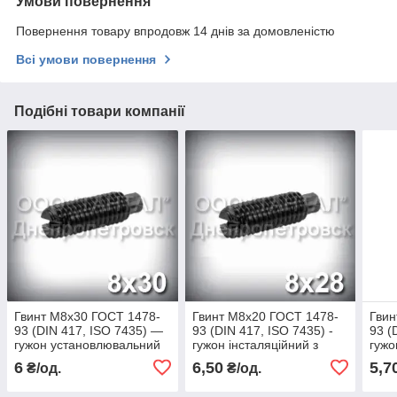
Умови повернення
Повернення товару впродовж 14 днів за домовленістю
Всі умови повернення
Подібні товари компанії
Гвинт М8х30 ГОСТ 1478-
Гвинт М8х20 ГОСТ 1478-
Гвин
93 (DIN 417, ISO 7435) —
93 (DIN 417, ISO 7435) -
93 (
гужон установлювальний
гужон інсталяційний з
гужо
із циліндричним кінцем
циліндричним кінцем
цилі
6
6,50
5,7
₴/од.
₴/од.