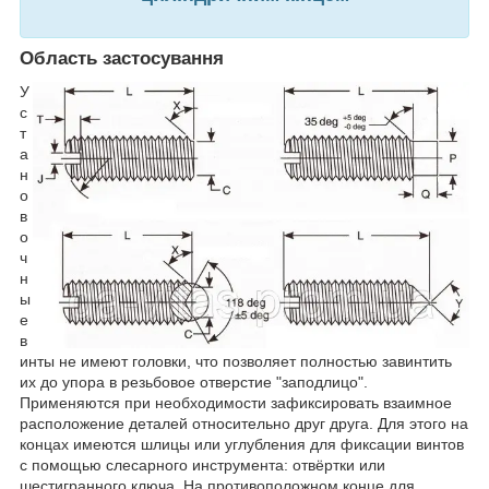
Область застосування
У
с
т
а
н
о
в
о
ч
н
ы
е
в
инты не имеют головки, что позволяет полностью завинтить
их до упора в резьбовое отверстие "заподлицо".
Применяются при необходимости зафиксировать взаимное
расположение деталей относительно друг друга. Для этого на
концах имеются шлицы или углубления для фиксации винтов
с помощью слесарного инструмента: отвёртки или
шестигранного ключа. На противоположном конце для