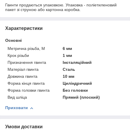
Гвинти продаються упаковкою. Упаковка - поліетиленовий
пакет зі струною або картонна коробка.
Характеристики
Основні
Метрична різьба, М
6 мм
Крок різьби
1 мм
Призначення гвинта
Інсталяційний
Матеріал гвинта
Сталь
Довжина гвинта
10 мм
Форма кінця гвинта
Циліндричний
Форма головки гвинта
Без головки
Вид шліца
Прямий (плоский)
Приховати
Умови доставки