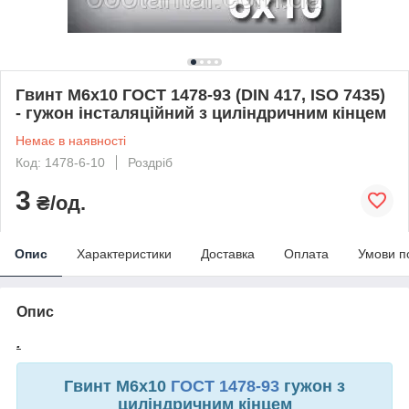
Гвинт М6х10 ГОСТ 1478-93 (DIN 417, ISO 7435)
- гужон інсталяційний з циліндричним кінцем
Немає в наявності
Код: 1478-6-10
Роздріб
3
₴/од.
Опис
Характеристики
Доставка
Оплата
Умови п
Опис
.
Гвинт М6х10
ГОСТ 1478-93
гужон з
циліндричним кінцем