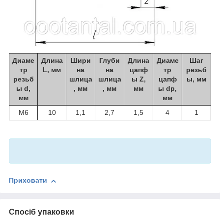
Диаме
Длина
Шири
Глуби
Длина
Диаме
Шаг
тр
L, мм
на
на
цапф
тр
резьб
резьб
шлица
шлица
ы Z,
цапф
ы, мм
ы d,
, мм
, мм
мм
ы dp,
мм
мм
М6
10
1,1
2,7
1,5
4
1
Приховати
Спосіб упаковки