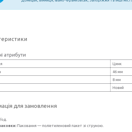
теристики
і атрибути
тя
Цинк
а
46 мм
8 мм
Новий
ація для замовлення
/од.
паковки:
Паковання — поліетиленовий пакет зі струною.