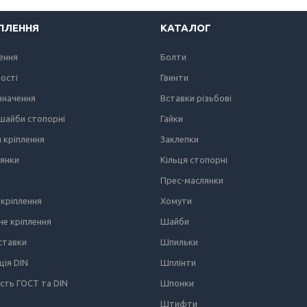
ІПЛЕННЯ
КАТАЛОГ
лення
Болти
ності
Гвинти
значення
Вставки різьбові
 шайби стопорні
Гайки
я кріплення
Заклепки
лянки
Кільця стопорні
Прес-маслянки
кріплення
Хомути
е кріплення
Шайби
вставки
Шпильки
ція DIN
Шплінти
ість ГОСТ та DIN
Шпонки
Штифти