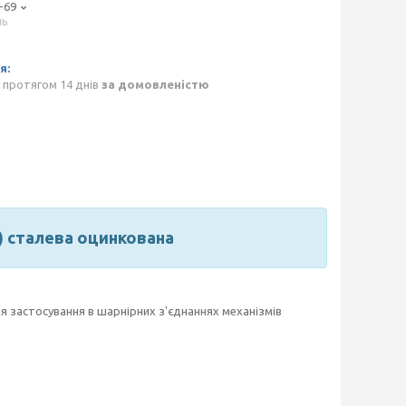
-69
нь
p
 протягом 14 днів
за домовленістю
) сталева оцинкована
я застосування в шарнірних з'єднаннях механізмів