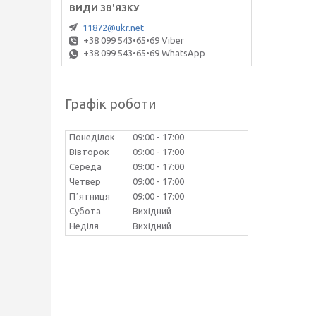
11872@ukr.net
+38 099 543•65•69 Viber
+38 099 543•65•69 WhatsApp
Графік роботи
Понеділок
09:00
17:00
Вівторок
09:00
17:00
Середа
09:00
17:00
Четвер
09:00
17:00
Пʼятниця
09:00
17:00
Субота
Вихідний
Неділя
Вихідний