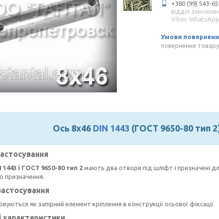
+380 (99) 543-65
відділ замовле
Viber, WhatsAp
повернення товару
Ось 8х46
DIN 1443
(ГОСТ 9650-80 тип 2
застосування
N
1443 і ГОСТ 9650-80 тип 2
мають два отвори під шліфт і призначені дл
о призначення.
застосування
вуються як запірний елемент кріплення в конструкції осьової фіксації.
і характеристики