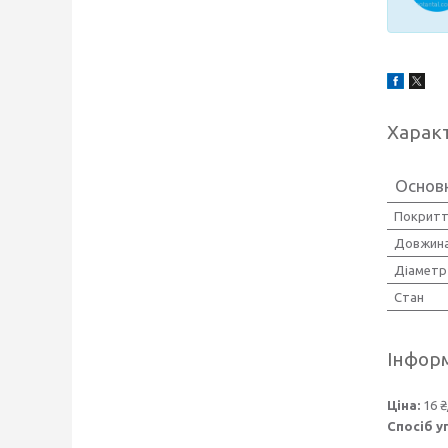
Харак
Основн
Покрит
Довжин
Діаметр
Стан
Інформ
Ціна:
16 ₴
Спосіб у