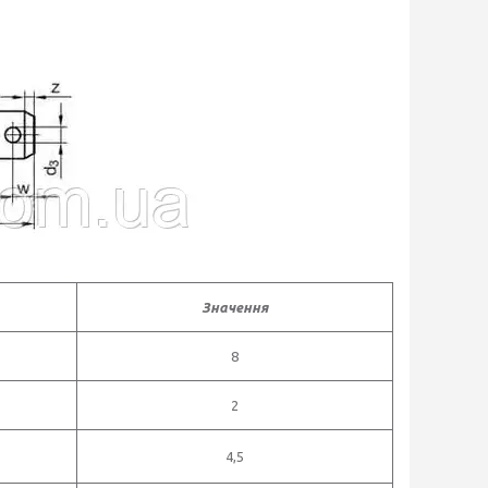
Значення
8
2
4,5