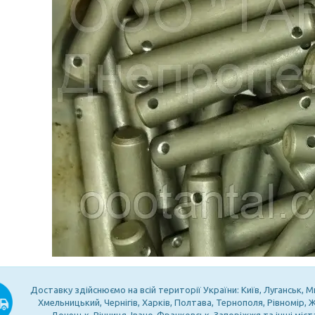
Доставку здійснюємо на всій території України: Київ, Луганськ, М
Хмельницький, Чернігів, Харків, Полтава, Тернополя, Рівномір,
Донецьк, Вінниця, Івано-Франковськ, Запоріжжя та інші міст