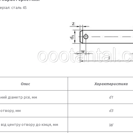
ріал: сталь 45
Опис
Характеристика
ний діаметр різі, мм
d1
 отвору, мм
d3
 від центру отвору до кінця, мм
W