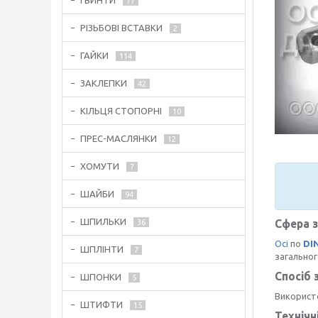
ГВИНТИ
77
РІЗЬБОВІ ВСТАВКИ
2
ГАЙКИ
114
ЗАКЛЕПКИ
42
КІЛЬЦЯ СТОПОРНІ
10
ПРЕС-МАСЛЯНКИ
12
ХОМУТИ
7
ШАЙБИ
94
ШПИЛЬКИ
Сфера 
36
Осі
по
DI
ШПЛІНТИ
7
загальног
Спосіб 
ШПОНКИ
5
Використо
ШТИФТИ
15
Технічн