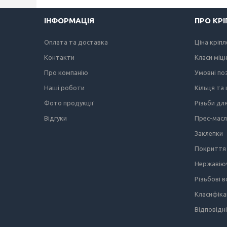
ІНФОРМАЦІЯ
ПРО КР
Оплата та доставка
Ціна кріп
Контакти
Класи міц
Про компанію
Умовні по
Наші роботи
Кільця та
Фото продукції
Різьби дл
Відгуки
Прес-мас
Заклепки
Покриття 
Нержавіюч
Різьбові 
Класифіка
Відповідн