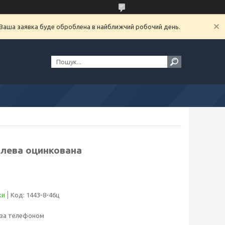
. Ваша заявка буде оброблена в найближчий робочий день.
талева оцинкована
ки
Код:
1443-8-46ц
 за телефоном