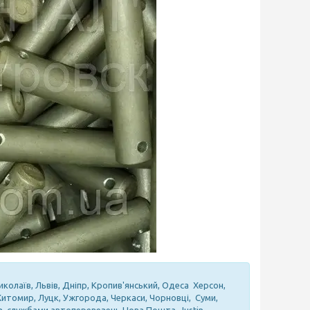
иколаїв, Львів, Дніпр, Кропив'янський, Одеса Херсон,
 Житомир, Луцк, Ужгорода, Черкаси, Чорновці, Суми,
а, службами автоперевезень Нова Пошта, Justin.