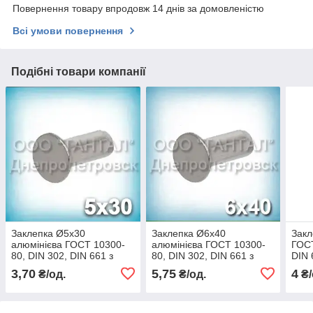
Повернення товару впродовж 14 днів за домовленістю
Всі умови повернення
Подібні товари компанії
Заклепка Ø5х30
Заклепка Ø6х40
Закл
алюмінієва ГОСТ 10300-
алюмінієва ГОСТ 10300-
ГОСТ
80, DIN 302, DIN 661 з
80, DIN 302, DIN 661 з
DIN 
потайною головкою
потайною головкою
пота
3,70
5,75
4
₴/од.
₴/од.
₴/