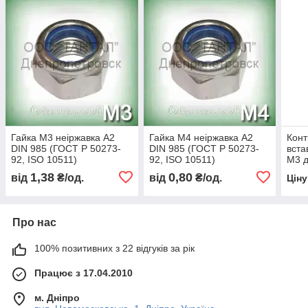
Гайка M3 неіржавка А2
Гайка М4 неіржавка А2
Конт
DIN 985 (ГОСТ Р 50273-
DIN 985 (ГОСТ Р 50273-
вста
92, ISO 10511)
92, ISO 10511)
М3 д
шестигранна зі вставкою
шестигранна зі вставкою
5027
1,38
0,80
від
₴/од.
від
₴/од.
Цін
105
Про нас
100% позитивних з 22 відгуків за рік
Працює з 17.04.2010
м. Дніпро