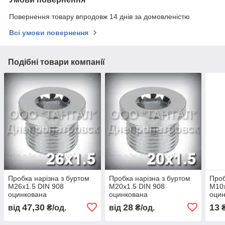
Повернення товару впродовж 14 днів за домовленістю
Всі умови повернення
Подібні товари компанії
Пробка нарізна з буртом
Пробка нарізна з буртом
Проб
М26х1.5 DIN 908
М20х1.5 DIN 908
М10х
оцинкована
оцинкована
оци
47,30
28
13
від
₴/од.
від
₴/од.
₴