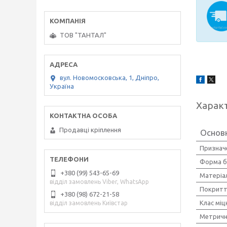
ТОВ "ТАНТАЛ"
вул. Новомосковська, 1, Дніпро,
Україна
Харак
Продавці кріплення
Основ
Признач
Форма б
+380 (99) 543-65-69
Матеріа
відділ замовлень Viber, WhatsApp
Покрит
+380 (98) 672-21-58
Клас міц
відділ замовлень Київстар
Метричн