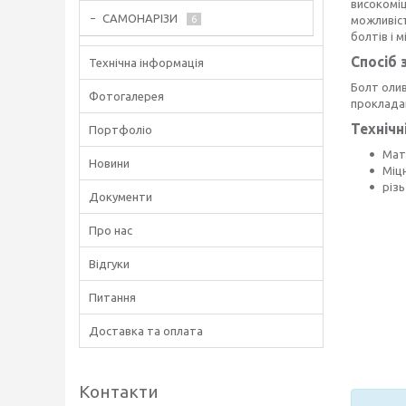
високоміц
САМОНАРІЗИ
6
можливіс
болтів і м
Спосіб 
Технічна інформація
Болт оли
Фотогалерея
прокладаю
Технічн
Портфоліо
Мат
Новини
Міц
різь
Документи
Про нас
Відгуки
Питання
Доставка та оплата
Контакти