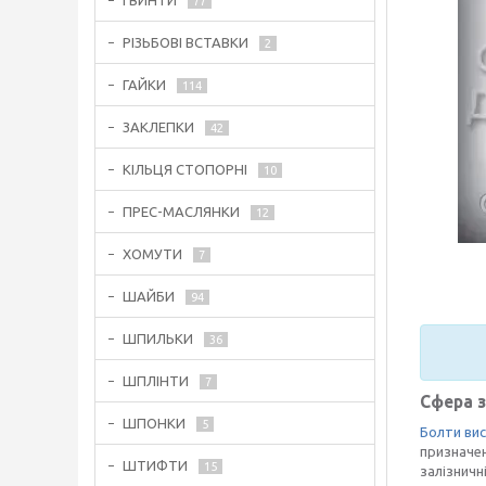
ГВИНТИ
77
РІЗЬБОВІ ВСТАВКИ
2
ГАЙКИ
114
ЗАКЛЕПКИ
42
КІЛЬЦЯ СТОПОРНІ
10
ПРЕС-МАСЛЯНКИ
12
ХОМУТИ
7
ШАЙБИ
94
ШПИЛЬКИ
36
ШПЛІНТИ
7
Сфера 
ШПОНКИ
5
Болти вис
призначен
ШТИФТИ
15
залізничн