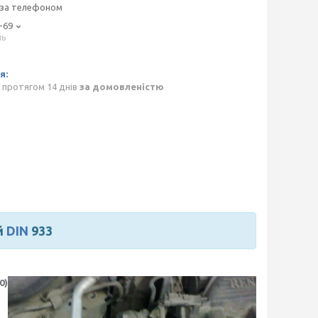
 за телефоном
-69
нь
p
 протягом 14 днів
за домовленістю
й
DIN
933
0)