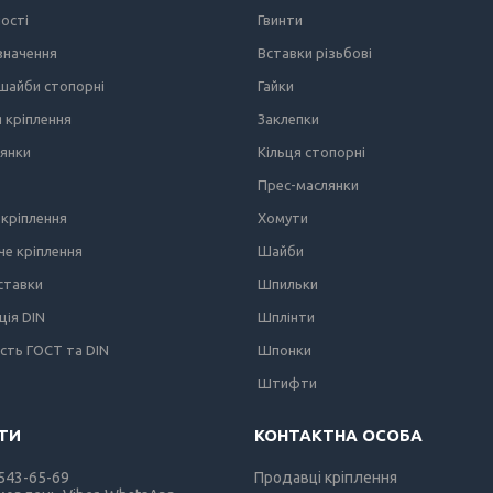
ності
Гвинти
значення
Вставки різьбові
 шайби стопорні
Гайки
я кріплення
Заклепки
лянки
Кільця стопорні
Прес-маслянки
кріплення
Хомути
е кріплення
Шайби
вставки
Шпильки
ція DIN
Шплінти
ість ГОСТ та DIN
Шпонки
Штифти
 543-65-69
Продавці кріплення