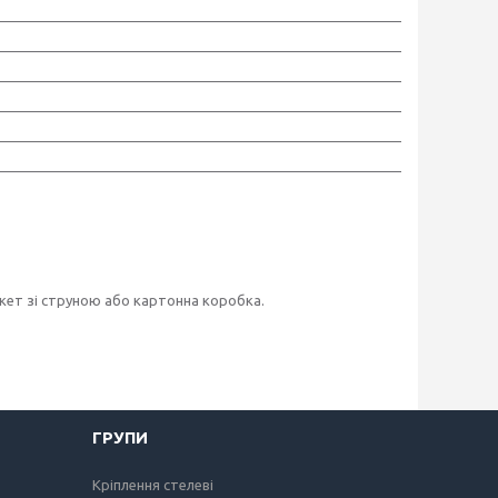
ет зі струною або картонна коробка.
ГРУПИ
Кріплення стелеві