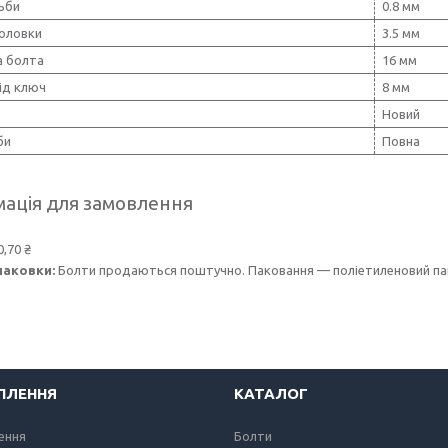
ьби
0.8 мм
головки
3.5 мм
 болта
16 мм
ід ключ
8 мм
Новий
би
Повна
ація для замовлення
0,70 ₴
паковки:
Болти продаються поштучно. Паковання — поліетиленовий пак
ІПЛЕННЯ
КАТАЛОГ
лення
Болти