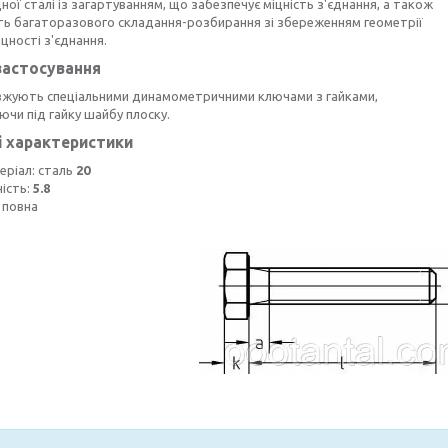
ної сталі із загартуванням, що забезпечує міцність з'єднання, а також
ть багаторазового складання-розбирання зі збереженням геометрії
іцності з'єднання.
застосування
вжують спеціальними динамометричними ключами з гайками,
чи під гайку шайбу плоску.
і характеристики
еріал: сталь
20
ність:
5.8
 повна