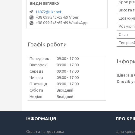
Крок різ
Висота 
11872@ukr.net
+38 099 543•65•69 Viber
Довжина
+38 099 543•65•69 WhatsApp
Розмір п
Стан
Тип різь
Графік роботи
Понеділок
09:00
17:00
Інформ
Вівторок
09:00
17:00
Середа
09:00
17:00
Ціна:
від 
Четвер
09:00
17:00
Спосіб у
Пʼятниця
09:00
17:00
Субота
Вихідний
Неділя
Вихідний
ІНФОРМАЦІЯ
ПРО КР
Оплата та доставка
Ціна кріп