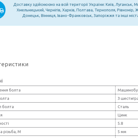
Доставку здійснюємо на всій території України: Київ, Луганськ, М
Хмельницький, Чернігів, Харків, Полтава, Тернополя, Рівномір,
Донецьк, Вінниця, Івано-Франковськ, Запоріжжя та інші міст
теристики
ні
ення болта
Машинобу
олта
З шестигр
л болта
Сталь
тя
Цинк
ності
5.8
а різьба, М
5 мм