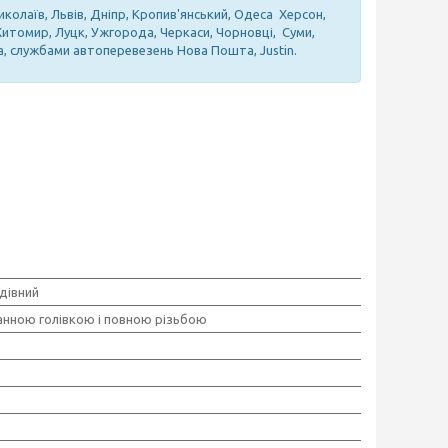
иколаїв, Львів, Дніпр, Кропив'янський, Одеса Херсон,
 Житомир, Луцк, Ужгорода, Черкаси, Чорновці, Суми,
а, службами автоперевезень Нова Пошта, Justin.
дівний
анною голівкою і повною різьбою