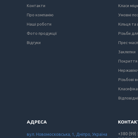
Контакти
Класи міц
Про компанію
Умовні по
Наші роботи
Кільця та
Фото продукції
Різьби дл
Відгуки
Прес-мас
Заклепки
Покриття 
Нержавіюч
Різьбові 
Класифіка
Відповідн
+380 (99)
вул. Новомосковська, 1, Дніпро, Україна