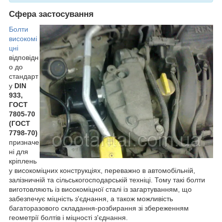
Сфера застосування
Болти
високомі
цні
відповідн
о до
стандарт
у
DIN
933,
ГОСТ
7805-70
(ГОСТ
7798-70)
призначе
ні для
кріплень
у високоміцних конструкціях, переважно в автомобільній,
залізничній та сільськогосподарській техніці. Тому такі болти
виготовляють із високоміцної сталі із загартуванням, що
забезпечує міцність з'єднання, а також можливість
багаторазового складання-розбирання зі збереженням
геометрії болтів і міцності з'єднання.