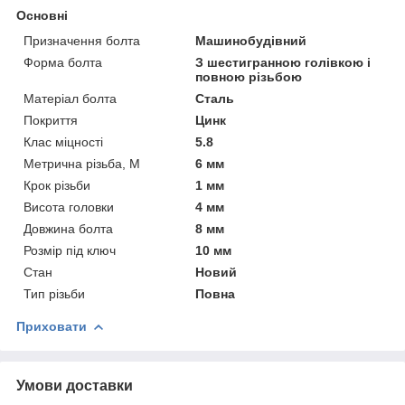
Основні
Призначення болта
Машинобудівний
Форма болта
З шестигранною голівкою і
повною різьбою
Матеріал болта
Сталь
Покриття
Цинк
Клас міцності
5.8
Метрична різьба, М
6 мм
Крок різьби
1 мм
Висота головки
4 мм
Довжина болта
8 мм
Розмір під ключ
10 мм
Стан
Новий
Тип різьби
Повна
Приховати
Умови доставки