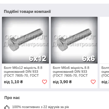
Подібні товари компанії
Болт М6х12 міцність 8.8
Болт М6х6 міцність 8.8
Болт
оцинкований DIN 933
оцинкований DIN 933
оцин
(ГОСТ 7805-70, ГОСТ
(ГОСТ 7805-70, ГОСТ
(ГОС
7798-70)
7798-70)
7798
1,10
3,90
від
₴
від
₴
від
Про нас
100% позитивних з 22 відгуків за рік