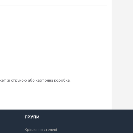
ет зі струною або картонна коробка.
ГРУПИ
Кріплення стелеві