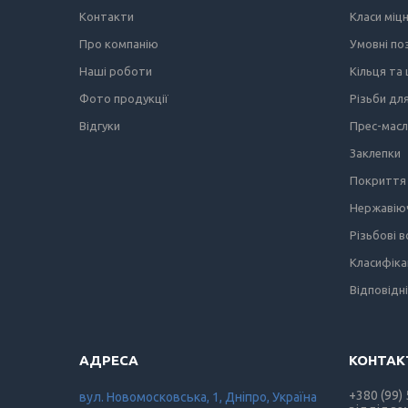
Контакти
Класи міц
Про компанію
Умовні по
Наші роботи
Кільця та
Фото продукції
Різьби дл
Відгуки
Прес-мас
Заклепки
Покриття 
Нержавіюч
Різьбові 
Класифіка
Відповідн
+380 (99)
вул. Новомосковська, 1, Дніпро, Україна