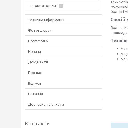
високоміц
САМОНАРІЗИ
6
можливіс
болтів і м
Спосіб 
Технічна інформація
Болт оли
Фотогалерея
прокладаю
Технічн
Портфоліо
Мат
Новини
Міц
різь
Документи
Про нас
Відгуки
Питання
Доставка та оплата
Контакти