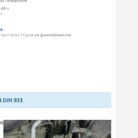
 за телефоном
-69
нь
p
 протягом 14 днів
за домовленістю
й
DIN
933
0)