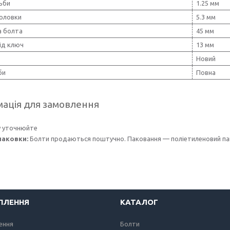
ьби
1.25 мм
головки
5.3 мм
 болта
45 мм
ід ключ
13 мм
Новий
би
Повна
ація для замовлення
у уточнюйте
паковки:
Болти продаються поштучно. Паковання — поліетиленовий пак
ІПЛЕННЯ
КАТАЛОГ
лення
Болти