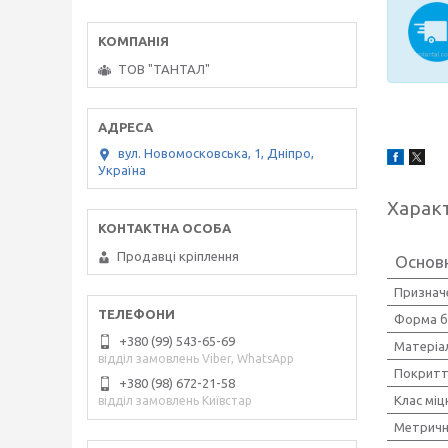
ТОВ "ТАНТАЛ"
вул. Новомосковська, 1, Дніпро,
Україна
Харак
Продавці кріплення
Основ
Признач
Форма б
+380 (99) 543-65-69
Матеріа
відділ замовлень Viber, WhatsApp
Покрит
+380 (98) 672-21-58
Клас міц
відділ замовлень Київстар
Метричн