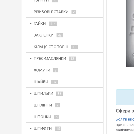
ГВИНТИ
77
РІЗЬБОВІ ВСТАВКИ
2
ГАЙКИ
114
ЗАКЛЕПКИ
42
КІЛЬЦЯ СТОПОРНІ
10
ПРЕС-МАСЛЯНКИ
12
ХОМУТИ
7
ШАЙБИ
94
ШПИЛЬКИ
36
ШПЛІНТИ
7
Сфера 
ШПОНКИ
5
Болти вис
призначен
ШТИФТИ
15
залізничн