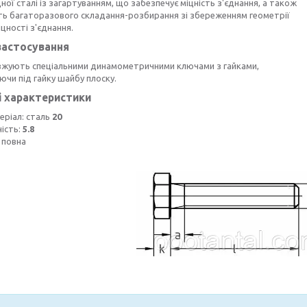
ної сталі із загартуванням, що забезпечує міцність з'єднання, а також
ть багаторазового складання-розбирання зі збереженням геометрії
іцності з'єднання.
застосування
вжують спеціальними динамометричними ключами з гайками,
чи під гайку шайбу плоску.
і характеристики
еріал: сталь
20
ність:
5.8
 повна