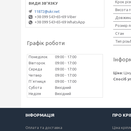
Крок різ
Висота 
11872@ukr.net
+38 099 543•65•69 Viber
Довжина
+38 099 543•65•69 WhatsApp
Розмір п
Стан
Тип різь
Графік роботи
Понеділок
09:00
17:00
Інформ
Вівторок
09:00
17:00
Середа
09:00
17:00
Ціна:
Цін
Четвер
09:00
17:00
Спосіб у
Пʼятниця
09:00
17:00
Субота
Вихідний
Неділя
Вихідний
ІНФОРМАЦІЯ
ПРО КР
Оплата та доставка
Ціна кріп