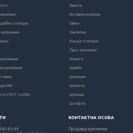
ності
Гвинти
значення
Вставки різьбові
 шайби стопорні
Гайки
я кріплення
Заклепки
лянки
Кільця стопорні
Прес-маслянки
кріплення
Хомути
е кріплення
Шайби
вставки
Шпильки
ція DIN
Шплінти
ість ГОСТ та DIN
Шпонки
Штифти
 543-65-69
Продавці кріплення