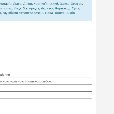
иколаїв, Львів, Дніпр, Кропив'янський, Одеса Херсон,
 Житомир, Луцк, Ужгорода, Черкаси, Чорновці, Суми,
а, службами автоперевезень Нова Пошта, Justin.
дівний
анною голівкою і повною різьбою