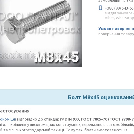
Замовлення тільки
+380 (99) 543-65
відділ замовле
Viber, WhatsAp
повернення товару
Болт М8х45 оцинковани
застосування
окоміцні
відповідно до стандарту
DIN 933,
ГОСТ 7805-70 (ГОСТ 7798-7
і для кріплень у високоміцних конструкціях, переважно в автомобільній,
ій та сільськогосподарській техніці. Тому такі болти виготовляють із