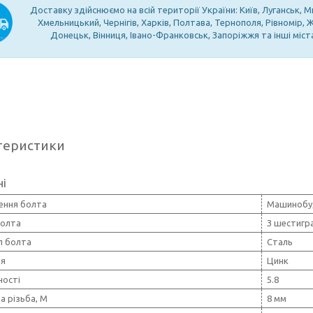
Доставку здійснюємо на всій території України: Київ, Луганськ, М
Хмельницький, Чернігів, Харків, Полтава, Тернополя, Рівномір,
Донецьк, Вінниця, Івано-Франковськ, Запоріжжя та інші міст
теристики
ні
ення болта
Машинобу
олта
З шестигр
л болта
Сталь
тя
Цинк
ності
5.8
а різьба, М
8 мм