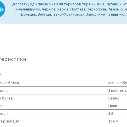
Доставку здійснюємо на всій території України: Київ, Луганськ, М
Хмельницький, Чернігів, Харків, Полтава, Тернополя, Рівномір,
Донецьк, Вінниця, Івано-Франковськ, Запоріжжя та інші міст
теристики
ні
ення болта
Машинобу
олта
З шестигр
л болта
Сталь
тя
Цинк
ності
5.8
а різьба, М
12 мм