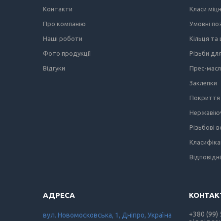
Контакти
Класи міц
Про компанію
Умовні по
Наші роботи
Кільця та
Фото продукції
Різьби дл
Відгуки
Прес-мас
Заклепки
Покриття 
Нержавіюч
Різьбові 
Класифіка
Відповідн
+380 (99)
вул. Новомосковська, 1, Дніпро, Україна