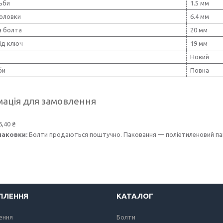
ьби
1.5 мм
головки
6.4 мм
 болта
20 мм
ід ключ
19 мм
Новий
би
Повна
ація для замовлення
6,40 ₴
паковки:
Болти продаються поштучно. Паковання — поліетиленовий пак
ІПЛЕННЯ
КАТАЛОГ
лення
Болти