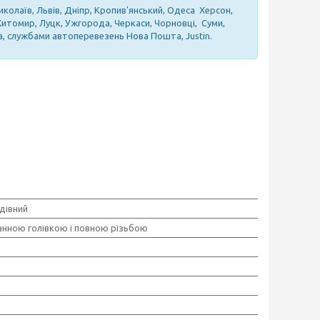
иколаїв, Львів, Дніпр, Кропив'янський, Одеса Херсон,
 Житомир, Луцк, Ужгорода, Черкаси, Чорновці, Суми,
а, службами автоперевезень Нова Пошта, Justin.
дівний
анною голівкою і повною різьбою