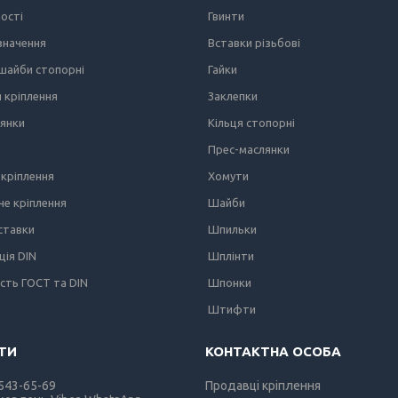
ності
Гвинти
значення
Вставки різьбові
 шайби стопорні
Гайки
я кріплення
Заклепки
лянки
Кільця стопорні
Прес-маслянки
кріплення
Хомути
е кріплення
Шайби
вставки
Шпильки
ція DIN
Шплінти
ість ГОСТ та DIN
Шпонки
Штифти
 543-65-69
Продавці кріплення