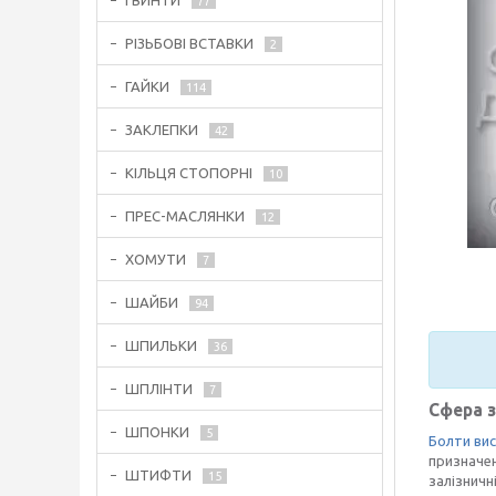
ГВИНТИ
77
РІЗЬБОВІ ВСТАВКИ
2
ГАЙКИ
114
ЗАКЛЕПКИ
42
КІЛЬЦЯ СТОПОРНІ
10
ПРЕС-МАСЛЯНКИ
12
ХОМУТИ
7
ШАЙБИ
94
ШПИЛЬКИ
36
ШПЛІНТИ
7
Сфера 
ШПОНКИ
5
Болти вис
призначен
ШТИФТИ
15
залізничн