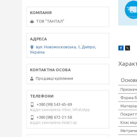
ТОВ "ТАНТАЛ"
вул. Новомосковська, 1, Дніпро,
Україна
Харак
Продавці кріплення
Основ
Признач
Форма б
+380 (99) 543-65-69
Матеріа
відділ замовлень Viber, WhatsApp
Покрит
+380 (98) 672-21-58
Клас міц
відділ замовлень Київстар
Метричн