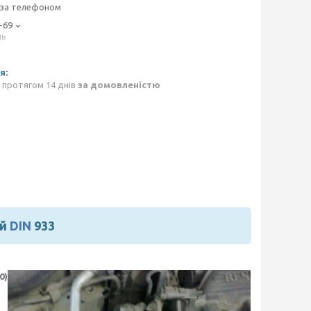
 за телефоном
-69
нь
p
 протягом 14 днів
за домовленістю
ий
DIN
933
0)