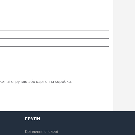
ет зі струною або картонна коробка.
ГРУПИ
Кріплення стелеві