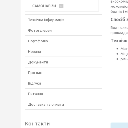
високоміц
САМОНАРІЗИ
6
можливіс
болтів і м
Спосіб 
Технічна інформація
Болт оли
Фотогалерея
прокладаю
Технічн
Портфоліо
Мат
Новини
Міц
різь
Документи
Про нас
Відгуки
Питання
Доставка та оплата
Контакти