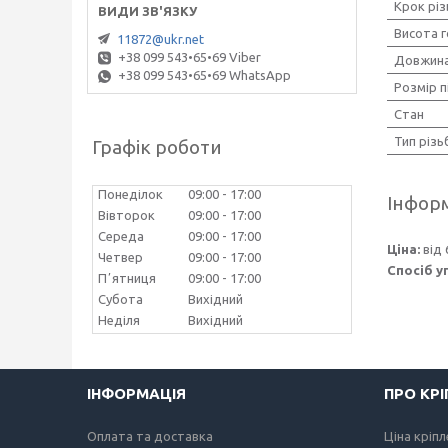
Крок різ
Висота 
11872@ukr.net
+38 099 543•65•69 Viber
Довжина
+38 099 543•65•69 WhatsApp
Розмір п
Стан
Тип різь
Графік роботи
Понеділок
09:00
17:00
Інформ
Вівторок
09:00
17:00
Середа
09:00
17:00
Ціна:
від 
Четвер
09:00
17:00
Спосіб у
Пʼятниця
09:00
17:00
Субота
Вихідний
Неділя
Вихідний
ІНФОРМАЦІЯ
ПРО КР
Оплата та доставка
Ціна кріп