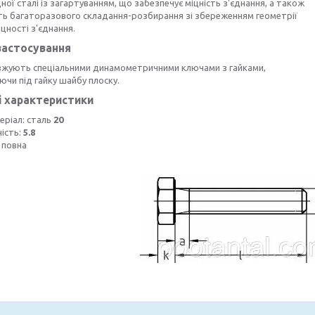
ної сталі із загартуванням, що забезпечує міцність з'єднання, а також
ть багаторазового складання-розбирання зі збереженням геометрії
іцності з'єднання.
застосування
вжують спеціальними динамометричними ключами з гайками,
чи під гайку шайбу плоску.
і характеристики
еріал: сталь
20
ність:
5.8
 повна