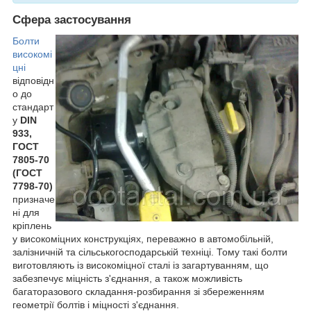
Сфера застосування
Болти
високомі
цні
відповідн
о до
стандарт
у
DIN
933,
ГОСТ
7805-70
(ГОСТ
7798-70)
призначе
ні для
кріплень
у високоміцних конструкціях, переважно в автомобільній,
залізничній та сільськогосподарській техніці. Тому такі болти
виготовляють із високоміцної сталі із загартуванням, що
забезпечує міцність з'єднання, а також можливість
багаторазового складання-розбирання зі збереженням
геометрії болтів і міцності з'єднання.