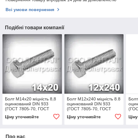
Всі умови повернення
Подібні товари компанії
Болт М14х20 міцність 8,8
Болт М12х240 міцність 8.8
Болт
оцинкований DIN 933
оцинкований DIN 933
оцин
(ГОСТ 7805-70, ГОСТ
(ГОСТ 7805-70, ГОСТ
(ГОС
7798-70)
7798-70)
7798
Ціну уточнюйте
Ціну уточнюйте
Цін
Про нас