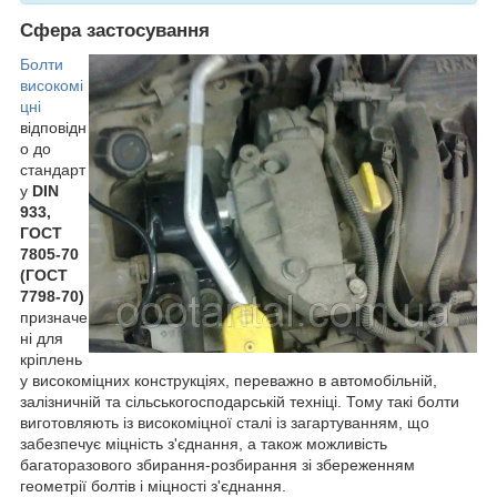
Сфера застосування
Болти
високомі
цні
відповідн
о до
стандарт
у
DIN
933,
ГОСТ
7805-70
(ГОСТ
7798-70)
призначе
ні для
кріплень
у високоміцних конструкціях, переважно в автомобільній,
залізничній та сільськогосподарській техніці. Тому такі болти
виготовляють із високоміцної сталі із загартуванням, що
забезпечує міцність з'єднання, а також можливість
багаторазового збирання-розбирання зі збереженням
геометрії болтів і міцності з'єднання.