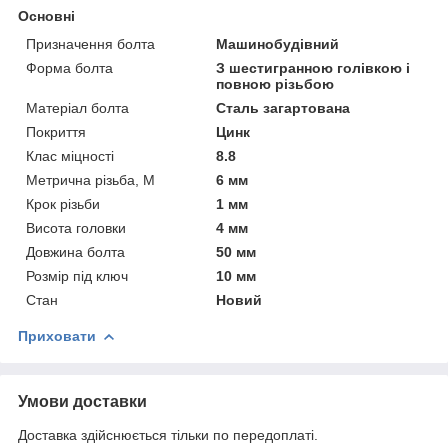
Основні
Призначення болта
Машинобудівний
Форма болта
З шестигранною голівкою і
повною різьбою
Матеріал болта
Сталь загартована
Покриття
Цинк
Клас міцності
8.8
Метрична різьба, М
6 мм
Крок різьби
1 мм
Висота головки
4 мм
Довжина болта
50 мм
Розмір під ключ
10 мм
Стан
Новий
Приховати
Умови доставки
Доставка здійснюється тільки по передоплаті.