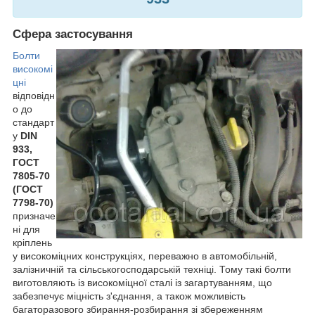
Сфера застосування
Болти
високомі
цні
відповідн
о до
стандарт
у
DIN
933,
ГОСТ
7805-70
(ГОСТ
7798-70)
призначе
ні для
кріплень
у високоміцних конструкціях, переважно в автомобільній,
залізничній та сільськогосподарській техніці. Тому такі болти
виготовляють із високоміцної сталі із загартуванням, що
забезпечує міцність з'єднання, а також можливість
багаторазового збирання-розбирання зі збереженням