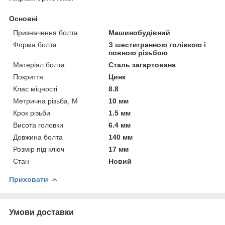
Основні
Призначення болта
Машинобудівний
Форма болта
З шестигранною голівкою і
повною різьбою
Матеріал болта
Сталь загартована
Покриття
Цинк
Клас міцності
8.8
Метрична різьба, М
10 мм
Крок різьби
1.5 мм
Висота головки
6.4 мм
Довжина болта
140 мм
Розмір під ключ
17 мм
Стан
Новий
Приховати
Умови доставки