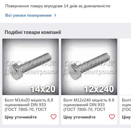
Повернення товару впродовж 14 днів за домовленістю
Всі умови повернення
Подібні товари компанії
Болт М14х20 міцність 8,8
Болт М12х240 міцність 8.8
Болт
оцинкований DIN 933
оцинкований DIN 933
оцин
(ГОСТ 7805-70, ГОСТ
(ГОСТ 7805-70, ГОСТ
(ГОС
7798-70)
7798-70)
7798
Ціну уточнюйте
Ціну уточнюйте
Цін