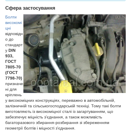
Сфера застосування
Болти
високомі
цні
відповідн
о до
стандарт
у
DIN
933,
ГОСТ
7805-70
(ГОСТ
7798-70)
призначе
ні для
кріплень
у високоміцних конструкціях, переважно в автомобільній,
залізничній та сільськогосподарській техніці. Тому такі болти
виготовляють із високоміцної сталі із загартуванням, що
забезпечує міцність з'єднання, а також можливість
багаторазового збирання-розбирання зі збереженням
геометрії болтів і міцності з'єднання.