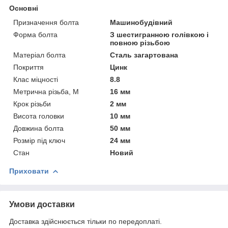
Основні
Призначення болта
Машинобудівний
Форма болта
З шестигранною голівкою і
повною різьбою
Матеріал болта
Сталь загартована
Покриття
Цинк
Клас міцності
8.8
Метрична різьба, М
16 мм
Крок різьби
2 мм
Висота головки
10 мм
Довжина болта
50 мм
Розмір під ключ
24 мм
Стан
Новий
Приховати
Умови доставки
Доставка здійснюється тільки по передоплаті.