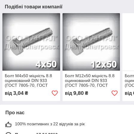
Подібні товари компанії
Болт М4х50 міцність 8.8
Болт М12х50 міцність 8.8
Болт
оцинкований DIN 933
оцинкований DIN 933
оцин
(ГОСТ 7805-70, ГОСТ
(ГОСТ 7805-70, ГОСТ
(ГОС
7798-70)
7798-70)
7798
3,04
9,80
від
₴
від
₴
від
Про нас
100% позитивних з 22 відгуків за рік