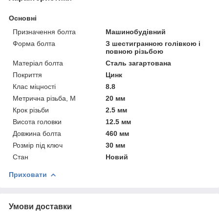
Основні
Призначення болта
Машинобудівний
Форма болта
З шестигранною голівкою і
повною різьбою
Матеріал болта
Сталь загартована
Покриття
Цинк
Клас міцності
8.8
Метрична різьба, М
20 мм
Крок різьби
2.5 мм
Висота головки
12.5 мм
Довжина болта
460 мм
Розмір під ключ
30 мм
Стан
Новий
Приховати
Умови доставки