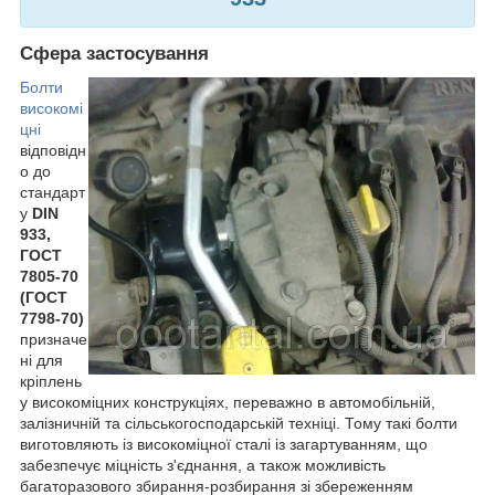
Сфера застосування
Болти
високомі
цні
відповідн
о до
стандарт
у
DIN
933,
ГОСТ
7805-70
(ГОСТ
7798-70)
призначе
ні для
кріплень
у високоміцних конструкціях, переважно в автомобільній,
залізничній та сільськогосподарській техніці. Тому такі болти
виготовляють із високоміцної сталі із загартуванням, що
забезпечує міцність з'єднання, а також можливість
багаторазового збирання-розбирання зі збереженням