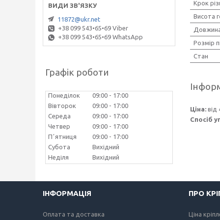
Крок різ
Висота 
11872@ukr.net
+38 099 543•65•69 Viber
Довжина
+38 099 543•65•69 WhatsApp
Розмір п
Стан
Графік роботи
Інформ
Понеділок
09:00
17:00
Вівторок
09:00
17:00
Ціна:
від 
Середа
09:00
17:00
Спосіб у
Четвер
09:00
17:00
Пʼятниця
09:00
17:00
Субота
Вихідний
Неділя
Вихідний
ІНФОРМАЦІЯ
ПРО КР
Оплата та доставка
Ціна кріп