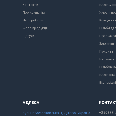
Контакти
Класи міц
Про компанію
Умовні по
Наші роботи
Кільця та
Фото продукції
Різьби дл
Відгуки
Прес-мас
Заклепки
Покриття 
Нержавіюч
Різьбові 
Класифіка
Відповідн
+380 (99)
вул. Новомосковська, 1, Дніпро, Україна