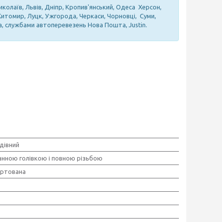
иколаїв, Львів, Дніпр, Кропив'янський, Одеса Херсон,
 Житомир, Луцк, Ужгорода, Черкаси, Чорновці, Суми,
а, службами автоперевезень Нова Пошта, Justin.
дівний
анною голівкою і повною різьбою
артована