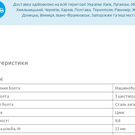
Доставку здійснюємо на всій території України: Київ, Луганськ, М
Хмельницький, Чернігів, Харків, Полтава, Тернополя, Рівномір,
Донецьк, Вінниця, Івано-Франковськ, Запоріжжя та інші міст
теристики
ні
ення болта
Машинобу
олта
З шестигр
л болта
Сталь заг
тя
Цинк
ності
8.8
а різьба, М
22 мм