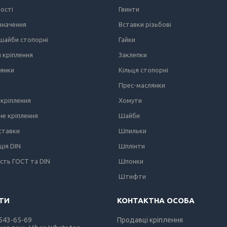
ності
Гвинти
значення
Вставки різьбові
 шайби стопорні
Гайки
я кріплення
Заклепки
лянки
Кільця стопорні
Прес-маслянки
кріплення
Хомути
е кріплення
Шайби
вставки
Шпильки
ція DIN
Шплінти
ість ГОСТ та DIN
Шпонки
Штифти
 543-65-69
Продавці кріплення