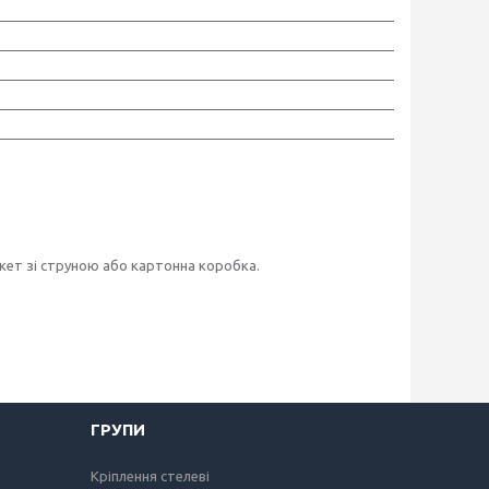
ет зі струною або картонна коробка.
ГРУПИ
Кріплення стелеві