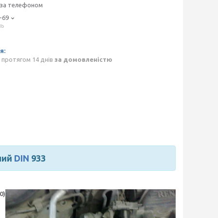
 за телефоном
-69
нь
p
 протягом 14 днів
за домовленістю
ний
DIN
933
0)