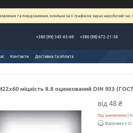
влення та повідомлення, оскільки за її графіком зараз неробочий час
+380 (99) 543-65-69
+380 (98) 672-21-58
нас
Контакти
Доставка та оплата
22х60 міцність 8.8 оцинкований DIN 933 (ГОСТ
від
48 ₴
Під замовлення
К
Відправка з 22