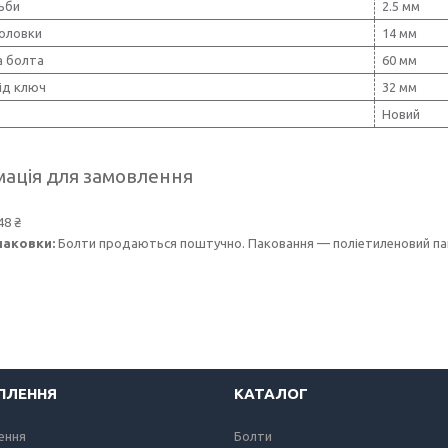
ьби
2.5 мм
головки
14 мм
 болта
60 мм
ід ключ
32 мм
Новий
ація для замовлення
48 ₴
паковки:
Болти продаються поштучно. Паковання — поліетиленовий пак
ІПЛЕННЯ
КАТАЛОГ
лення
Болти