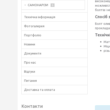
високоміц
САМОНАРІЗИ
6
можливіс
болтів і м
Спосіб 
Технічна інформація
Болт оли
Фотогалерея
прокладаю
Технічн
Портфоліо
Мат
Новини
Міц
різь
Документи
Про нас
Відгуки
Питання
Доставка та оплата
Контакти