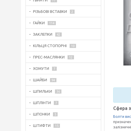
ГВИНТИ
77
РІЗЬБОВІ ВСТАВКИ
2
ГАЙКИ
114
ЗАКЛЕПКИ
42
КІЛЬЦЯ СТОПОРНІ
10
ПРЕС-МАСЛЯНКИ
12
ХОМУТИ
7
ШАЙБИ
94
ШПИЛЬКИ
36
ШПЛІНТИ
7
Сфера 
ШПОНКИ
5
Болти вис
призначен
ШТИФТИ
15
залізничн