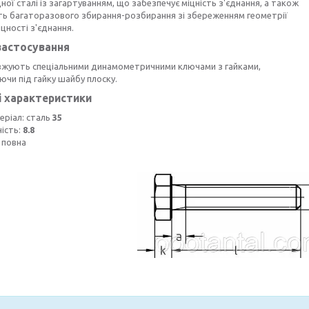
ної сталі із загартуванням, що забезпечує міцність з'єднання, а також
ть багаторазового збирання-розбирання зі збереженням геометрії
іцності з'єднання.
застосування
вжують спеціальними динамометричними ключами з гайками,
чи під гайку шайбу плоску.
і характеристики
еріал: сталь
35
ність:
8.8
 повна