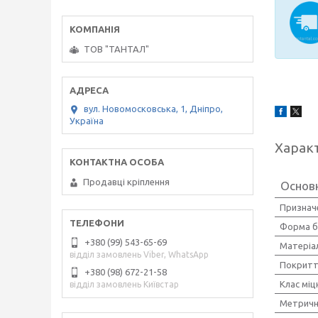
ТОВ "ТАНТАЛ"
вул. Новомосковська, 1, Дніпро,
Україна
Харак
Продавці кріплення
Основ
Признач
Форма б
+380 (99) 543-65-69
Матеріа
відділ замовлень Viber, WhatsApp
Покрит
+380 (98) 672-21-58
Клас міц
відділ замовлень Київстар
Метричн