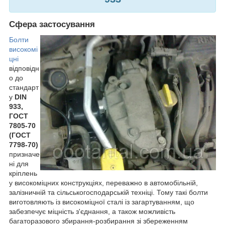
Сфера застосування
Болти
високомі
цні
відповідн
о до
стандарт
у
DIN
933,
ГОСТ
7805-70
(ГОСТ
7798-70)
призначе
ні для
кріплень
у високоміцних конструкціях, переважно в автомобільній,
залізничній та сільськогосподарській техніці. Тому такі болти
виготовляють із високоміцної сталі із загартуванням, що
забезпечує міцність з'єднання, а також можливість
багаторазового збирання-розбирання зі збереженням