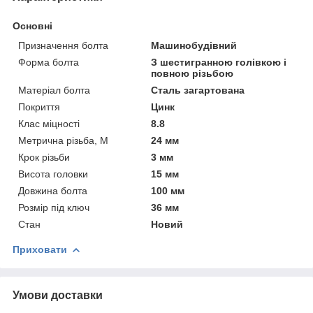
Основні
Призначення болта
Машинобудівний
Форма болта
З шестигранною голівкою і
повною різьбою
Матеріал болта
Сталь загартована
Покриття
Цинк
Клас міцності
8.8
Метрична різьба, М
24 мм
Крок різьби
3 мм
Висота головки
15 мм
Довжина болта
100 мм
Розмір під ключ
36 мм
Стан
Новий
Приховати
Умови доставки