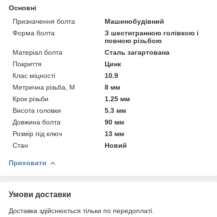
Основні
Призначення болта
Машинобудівний
Форма болта
З шестигранною голівкою і
повною різьбою
Матеріал болта
Сталь загартована
Покриття
Цинк
Клас міцності
10.9
Метрична різьба, М
8 мм
Крок різьби
1.25 мм
Висота головки
5.3 мм
Довжина болта
90 мм
Розмір під ключ
13 мм
Стан
Новий
Приховати
Умови доставки
Доставка здійснюється тільки по передоплаті.