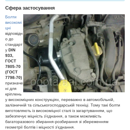
Сфера застосування
Болти
високомі
цні
відповідн
о до
стандарт
у
DIN
933,
ГОСТ
7805-70
(ГОСТ
7798-70)
призначе
ні для
кріплень
у високоміцних конструкціях, переважно в автомобільній,
залізничній та сільськогосподарській техніці. Тому такі болти
виготовляють із високоміцної сталі із загартуванням, що
забезпечує міцність з'єднання, а також можливість
багаторазового збирання-розбирання зі збереженням
геометрії болтів і міцності з'єднання.