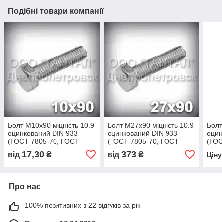
Подібні товари компанії
Болт М10х90 міцність 10.9
Болт М27х90 міцність 10.9
Болт
оцинкований DIN 933
оцинкований DIN 933
оцин
(ГОСТ 7805-70, ГОСТ
(ГОСТ 7805-70, ГОСТ
(ГОС
7798-70)
7798-70)
7798
17,30
373
від
₴
від
₴
Цін
Про нас
100% позитивних з 22 відгуків за рік