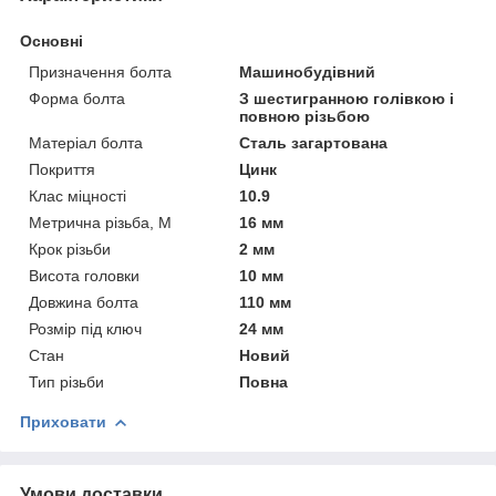
Основні
Призначення болта
Машинобудівний
Форма болта
З шестигранною голівкою і
повною різьбою
Матеріал болта
Сталь загартована
Покриття
Цинк
Клас міцності
10.9
Метрична різьба, М
16 мм
Крок різьби
2 мм
Висота головки
10 мм
Довжина болта
110 мм
Розмір під ключ
24 мм
Стан
Новий
Тип різьби
Повна
Приховати
Умови доставки