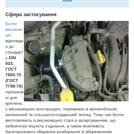
Сфера застосування
Болти
високомі
цні
відповідн
о до
стандарт
у
DIN
933,
ГОСТ
7805-70
(ГОСТ
7798-70)
призначе
ні для
кріплень
у високоміцних конструкціях, переважно в автомобільній,
залізничній та сільськогосподарській техніці. Тому такі болти
виготовляють із високоміцної сталі із загартуванням, що
забезпечує міцність з'єднання, а також можливість
багаторазового збирання-розбирання зі збереженням