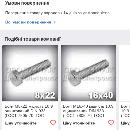
Умови повернення
Повернення товару впродовж 14 днів за домовленістю
Всі умови повернення
Подібні товари компанії
Болт М8х22 міцність 10.9
Болт М16х40 міцність 10.9
Болт
оцинкований DIN 933
оцинкований DIN 933
10.9
(ГОСТ 7805-70, ГОСТ
(ГОСТ 7805-70, ГОСТ
(ГОС
7798-70)
7798-70)
7798
Ціну уточнюйте
Ціну уточнюйте
Цін