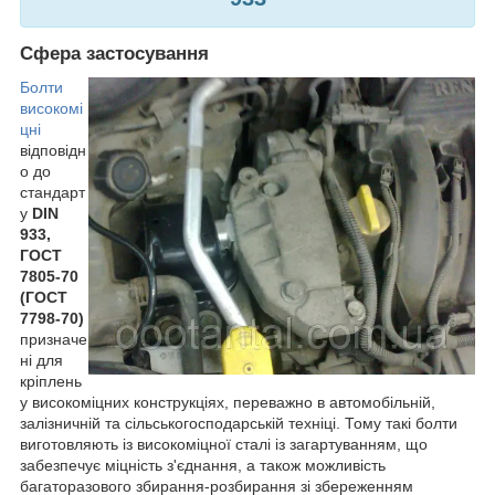
Сфера застосування
Болти
високомі
цні
відповідн
о до
стандарт
у
DIN
933,
ГОСТ
7805-70
(ГОСТ
7798-70)
призначе
ні для
кріплень
у високоміцних конструкціях, переважно в автомобільній,
залізничній та сільськогосподарській техніці. Тому такі болти
виготовляють із високоміцної сталі із загартуванням, що
забезпечує міцність з'єднання, а також можливість
багаторазового збирання-розбирання зі збереженням