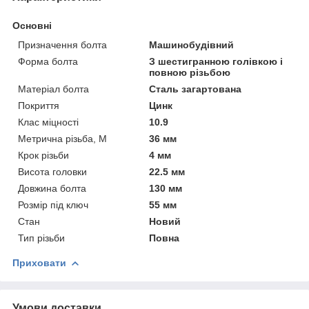
Основні
Призначення болта
Машинобудівний
Форма болта
З шестигранною голівкою і
повною різьбою
Матеріал болта
Сталь загартована
Покриття
Цинк
Клас міцності
10.9
Метрична різьба, М
36 мм
Крок різьби
4 мм
Висота головки
22.5 мм
Довжина болта
130 мм
Розмір під ключ
55 мм
Стан
Новий
Тип різьби
Повна
Приховати
Умови доставки