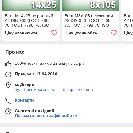
Болт М14х25 неіржавкий
Болт М8х105 неіржавкий
Болт
А2 DIN 933 (ГОСТ 7805-
А2 DIN 933 (ГОСТ 7805-
А2 D
70, ГОСТ 7798-70, ISO
70, ГОСТ 7798-70, ISO
70, 
4017)
4017)
4017
Ціну уточнюйте
Ціну уточнюйте
Цін
Про нас
100% позитивних з 22 відгуків за рік
Працює з 17.04.2010
м. Дніпро
вул. Новомосковська, 1, Дніпро, Україна
Контакти
Сьогодні вихідний
Показати весь графік роботи