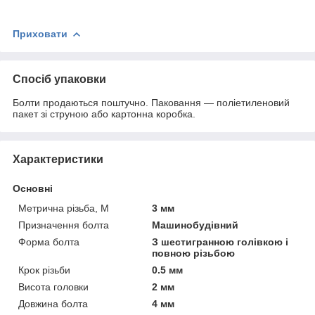
Приховати
Спосіб упаковки
Болти продаються поштучно. Паковання — поліетиленовий
пакет зі струною або картонна коробка.
Характеристики
Основні
Метрична різьба, М
3 мм
Призначення болта
Машинобудівний
Форма болта
З шестигранною голівкою і
повною різьбою
Крок різьби
0.5 мм
Висота головки
2 мм
Довжина болта
4 мм