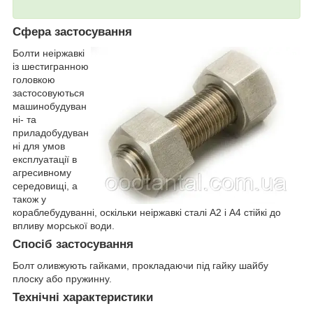
Сфера застосування
Болти неіржавкі
із шестигранною
головкою
застосовуються
машинобудуван
ні- та
приладобудуван
ні для умов
експлуатації в
агресивному
середовищі, а
також у
кораблебудуванні, оскільки неіржавкі сталі А2 і А4 стійкі до
впливу морської води.
Спосіб застосування
Болт оливжують гайками, прокладаючи під гайку шайбу
плоску або пружинну.
Технічні характеристики