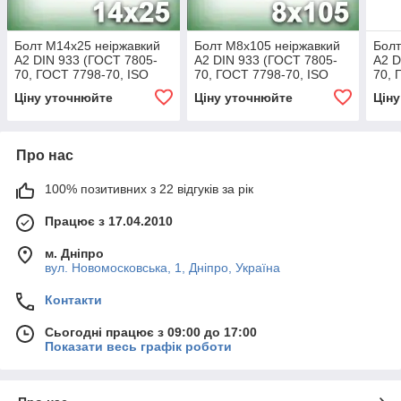
Болт М14х25 неіржавкий
Болт М8х105 неіржавкий
Болт
А2 DIN 933 (ГОСТ 7805-
А2 DIN 933 (ГОСТ 7805-
А2 D
70, ГОСТ 7798-70, ISO
70, ГОСТ 7798-70, ISO
70, 
4017)
4017)
4017
Ціну уточнюйте
Ціну уточнюйте
Цін
Про нас
100% позитивних з 22 відгуків за рік
Працює з 17.04.2010
м. Дніпро
вул. Новомосковська, 1, Дніпро, Україна
Контакти
Сьогодні працює з 09:00 до 17:00
Показати весь графік роботи