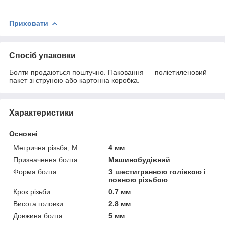
Приховати
Спосіб упаковки
Болти продаються поштучно. Паковання — поліетиленовий
пакет зі струною або картонна коробка.
Характеристики
Основні
Метрична різьба, М
4 мм
Призначення болта
Машинобудівний
Форма болта
З шестигранною голівкою і
повною різьбою
Крок різьби
0.7 мм
Висота головки
2.8 мм
Довжина болта
5 мм