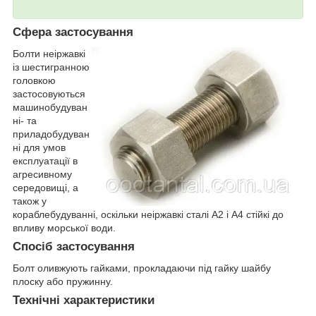
Сфера застосування
Болти неіржавкі
із шестигранною
головкою
застосовуються
машинобудуван
ні- та
приладобудуван
ні для умов
експлуатації в
агресивному
середовищі, а
також у
кораблебудуванні, оскільки неіржавкі сталі А2 і А4 стійкі до
впливу морської води.
Спосіб застосування
Болт оливжують гайками, прокладаючи під гайку шайбу
плоску або пружинну.
Технічні характеристики