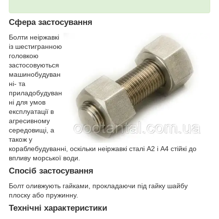
Сфера застосування
Болти неіржавкі
із шестигранною
головкою
застосовуються
машинобудуван
ні- та
приладобудуван
ні для умов
експлуатації в
агресивному
середовищі, а
також у
кораблебудуванні, оскільки неіржавкі сталі А2 і А4 стійкі до
впливу морської води.
Спосіб застосування
Болт оливжують гайками, прокладаючи під гайку шайбу
плоску або пружинну.
Технічні характеристики