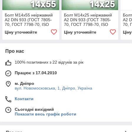
Болт М14х55 неіржавкий
Болт М14х25 неіржавкий
Болт
А2 DIN 933 (ГОСТ 7805-
А2 DIN 933 (ГОСТ 7805-
А2 D
70, ГОСТ 7798-70, ISO
70, ГОСТ 7798-70, ISO
70, 
4017)
4017)
4017
Ціну уточнюйте
Ціну уточнюйте
Цін
Про нас
100% позитивних з 22 відгуків за рік
Працює з 17.04.2010
м. Дніпро
вул. Новомосковська, 1, Дніпро, Україна
Контакти
Сьогодні вихідний
Показати весь графік роботи