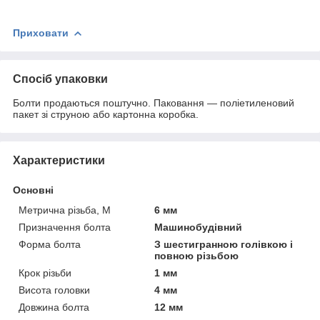
Приховати
Спосіб упаковки
Болти продаються поштучно. Паковання — поліетиленовий
пакет зі струною або картонна коробка.
Характеристики
Основні
Метрична різьба, М
6 мм
Призначення болта
Машинобудівний
Форма болта
З шестигранною голівкою і
повною різьбою
Крок різьби
1 мм
Висота головки
4 мм
Довжина болта
12 мм