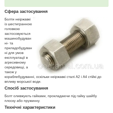
Сфера застосування
Болти неіржавкі
із шестигранною
головкою
застосовуються
машинобудуван
ні- та
приладобудуван
ні для умов
експлуатації в
агресивному
середовищі, а
також у
кораблебудуванні, оскільки неіржавкі сталі А2 і А4 стійкі до
впливу морської води.
Спосіб застосування
Болт оливжують гайками, прокладаючи під гайку шайбу
плоску або пружинну.
Технічні характеристики