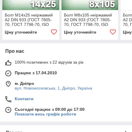
Болт М14х25 неіржавкий
Болт М8х105 неіржавкий
Болт
А2 DIN 933 (ГОСТ 7805-
А2 DIN 933 (ГОСТ 7805-
А2 D
70, ГОСТ 7798-70, ISO
70, ГОСТ 7798-70, ISO
70, 
4017)
4017)
4017
Ціну уточнюйте
Ціну уточнюйте
Цін
Про нас
100% позитивних з 22 відгуків за рік
Працює з 17.04.2010
м. Дніпро
вул. Новомосковська, 1, Дніпро, Україна
Контакти
Сьогодні працює з 09:00 до 17:00
Показати весь графік роботи