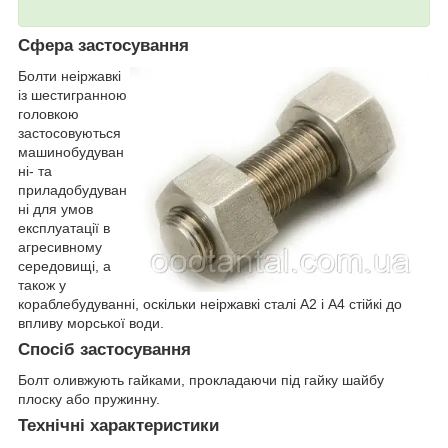
Сфера застосування
Болти неіржавкі
із шестигранною
головкою
застосовуються
машинобудуван
ні- та
приладобудуван
ні для умов
експлуатації в
агресивному
середовищі, а
також у
кораблебудуванні, оскільки неіржавкі сталі А2 і А4 стійкі до
впливу морської води.
Спосіб застосування
Болт оливжують гайками, прокладаючи під гайку шайбу
плоску або пружинну.
Технічні характеристики