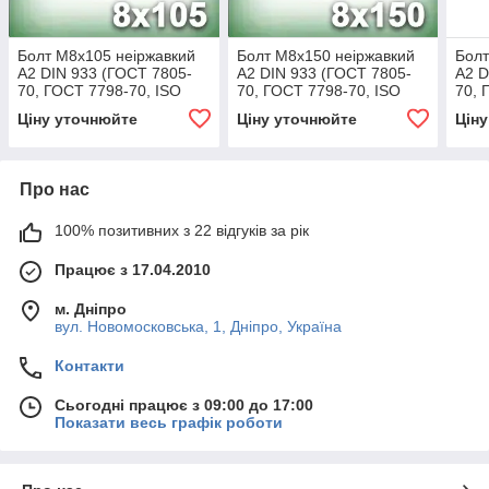
Болт М8х105 неіржавкий
Болт М8х150 неіржавкий
Болт
А2 DIN 933 (ГОСТ 7805-
А2 DIN 933 (ГОСТ 7805-
А2 D
70, ГОСТ 7798-70, ISO
70, ГОСТ 7798-70, ISO
70, 
4017)
4017)
4017
Ціну уточнюйте
Ціну уточнюйте
Цін
Про нас
100% позитивних з 22 відгуків за рік
Працює з 17.04.2010
м. Дніпро
вул. Новомосковська, 1, Дніпро, Україна
Контакти
Сьогодні працює з 09:00 до 17:00
Показати весь графік роботи