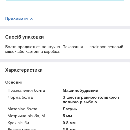
Приховати
Спосіб упаковки
Болти продаються поштучно. Паковання — поліпропіленовий
мішок або картонна коробка.
Характеристики
Основні
Призначення болта
Машинобудівний
Форма болта
З шестигранною голівкою і
повною різьбою
Матеріал болта
Латунь
Метрична різьба, М
5 мм
Крок різьби
0.8 мм
Висота головки
3.5 мм