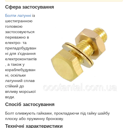
Сфера застосування
Болти латунні
із
шестигранною
головкою
застосовуються
переважно в
електро- та
приладобудуван
ні для з'єднання
електроконтактів
, а також у
кораблебудуван
ні, оскільки
латунний сплав
стійкий до
впливу морської
води.
Спосіб застосування
Болт оливжують гайками, прокладаючи під гайку шайбу
плоску або пружинну бронзову.
Технічні характеристики