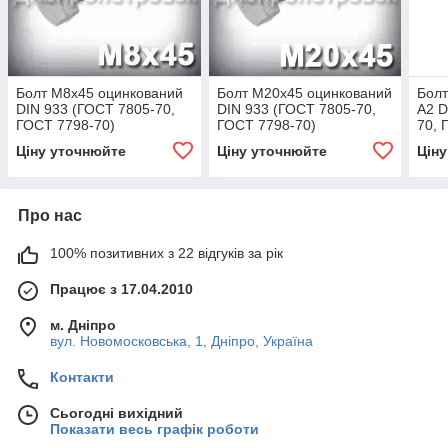
Болт М8х45 оцинкований
Болт М20х45 оцинкований
Болт
DIN 933 (ГОСТ 7805-70,
DIN 933 (ГОСТ 7805-70,
А2 D
ГОСТ 7798-70)
ГОСТ 7798-70)
70, 
4017
Ціну уточнюйте
Ціну уточнюйте
Цін
Про нас
100% позитивних з 22 відгуків за рік
Працює з 17.04.2010
м. Дніпро
вул. Новомосковська, 1, Дніпро, Україна
Контакти
Сьогодні вихідний
Показати весь графік роботи