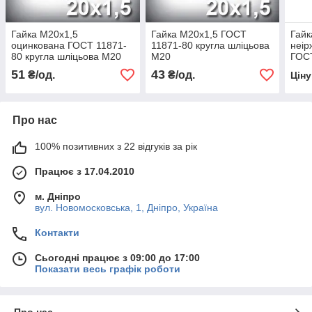
Гайка М20х1,5
Гайка М20х1,5 ГОСТ
Гайк
оцинкована ГОСТ 11871-
11871-80 кругла шліцьова
неір
80 кругла шліцьова М20
М20
ГОС
51
43
₴/од.
₴/од.
Цін
Про нас
100% позитивних з 22 відгуків за рік
Працює з 17.04.2010
м. Дніпро
вул. Новомосковська, 1, Дніпро, Україна
Контакти
Сьогодні працює з 09:00 до 17:00
Показати весь графік роботи