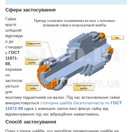
Сфера застосування
Гайки
круглі
шліцьові
відповідн
о до
стандарт
у
ГОСТ
11871-
88,
переваж
но
застосов
уються
для
монтажу підшипників на валах. Під час встановлення гайки
використовується
стопорна шайба багатолапчаста по
ГОСТ
11872-89
одна з зовнішніх лапок якої фіксує гайку від
відгвинчування під час вібраційних навантажень.
Спосіб застосування
Одну з лапок шайби, що запобігає провертанню шайби на