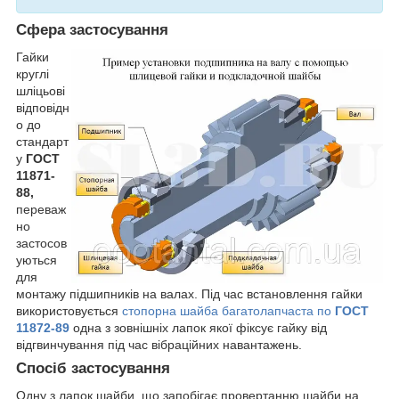
Сфера застосування
Гайки
круглі
шліцьові
відповідн
о до
стандарт
у
ГОСТ
11871-
88,
переваж
но
застосов
уються
для
монтажу підшипників на валах. Під час встановлення гайки
використовується
стопорна шайба багатолапчаста по
ГОСТ
11872-89
одна з зовнішніх лапок якої фіксує гайку від
відгвинчування під час вібраційних навантажень.
Спосіб застосування
Одну з лапок шайби, що запобігає провертанню шайби на