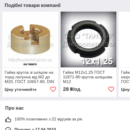
Подібні товари компанії
Гайка кругла зі шліцом на
Гайка М12х1,25 ГОСТ
Гайк
торці латунна від М2 до
11871-80 кругла шліцьова
неір
М20, ГОСТ 10657-80, DIN
М12
ГОС
546
28
₴/од.
Ціну уточнюйте
Цін
Про нас
100% позитивних з 22 відгуків за рік
Працює з 17.04.2010