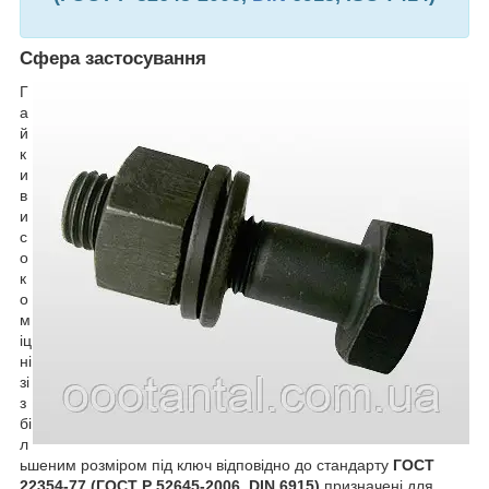
Сфера застосування
Г
а
й
к
и
в
и
с
о
к
о
м
іц
ні
зі
з
бі
л
ьшеним розміром під ключ відповідно до стандарту
ГОСТ
22354-77 (
ГОСТ Р 52645-2006
, DIN 6915)
призначені для