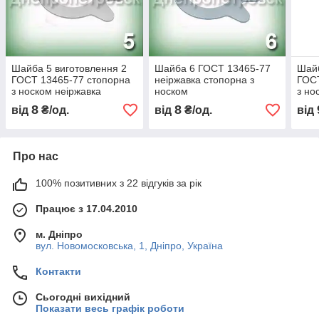
Шайба 5 виготовлення 2
Шайба 6 ГОСТ 13465-77
Шайб
ГОСТ 13465-77 стопорна
неіржавка стопорна з
ГОСТ
з носком неіржавка
носком
з но
8
8
від
₴/од.
від
₴/од.
від
Про нас
100% позитивних з 22 відгуків за рік
Працює з 17.04.2010
м. Дніпро
вул. Новомосковська, 1, Дніпро, Україна
Контакти
Сьогодні вихідний
Показати весь графік роботи