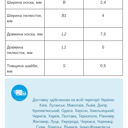
Ширина носка, мм
B
2,4
Ширина пелюсток,
B1
4
мм
Довжина носка, мм
L2
7,5
Довжина
L1
5
пелюсток, мм
Товщина шайби,
S
0,5
мм
Доставку здійснюємо на всій території України:
Київ, Луганськ, Миколаїв, Львів, Дніпр,
Кропив'янський, Одеса Херсон, Хмельніцький,
Чернігів, Харків, Полтава, Тернополя, Рівномір,
Житомир, Луцк, Ужророда, Черкаси, Чорновці,
Суми, Донецьк, Вінниця, Івано-Франковськ,