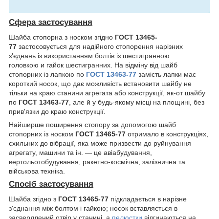
Сфера застосування
Шайба стопорна з носком згідно
ГОСТ 13465-
77
застосовується для надійного стопорення нарізних
з'єднань із використанням болтів із шестигранною
головкою и гайок шестигранних. На відміну від шайб
стопорних із лапкою по
ГОСТ 13463-77
замість лапки має
короткий носок, що дає можливість встановити шайбу не
тільки на краю станини агрегата або конструкції, як-от шайбу
по
ГОСТ 13463-77
, але й у будь-якому місці на площині, без
прив'язки до краю конструкції.
Найширше поширення стопору за допомогою шайб
стопорних із носком
ГОСТ 13465-77
отримало в конструкціях,
схильних до вібрації, яка може призвести до руйнування
агрегату, машини та ін. ― це авіабудування,
вертольотобудування, ракетно-космічна, залізнична та
військова техніка.
Спосіб застосування
Шайба згідно з
ГОСТ 13465-77
підкладається в нарізне
з'єднання між болтом і гайкою; носок вставляється в
засвердлений отвір у станині, а
пелюстки
відгинаються на