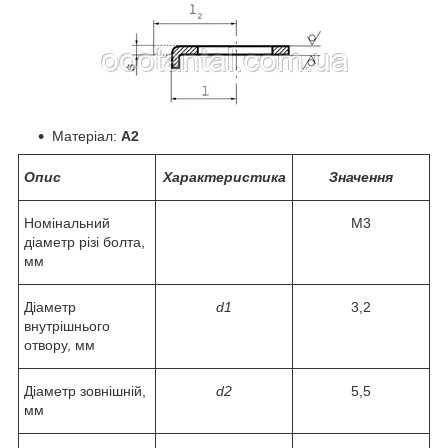
Матеріал:
А2
Опис
Характеристика
Значення
Номінальний
М3
діаметр різі болта,
мм
Діаметр
d1
3,2
внутрішнього
отвору, мм
Діаметр зовнішній,
d2
5,5
мм