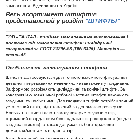
замовлення. Відсилання по Україні.
Весь асортимент штифтів
представлений у розділі
"ШТИФТЫ"
ТОВ «ТАНТАЛ»
приймає замовлення на виготовлення
і
постачає під замовлення штифти циліндричні
загартовані за ГОСТ 24296-93 (DIN 6325). Матеріал —
сталь 45.
Особливості застосування штифтів
Штифти застосовуються для точного взаємного фіксування
деталей і передавання невеликих навантажень у поєднанні.
За формою розрізняють циліндричні та конічні штифти. За
конструкцією зовнішньої робочої частини штифти виконують
гладкими та насіченими. Для гладких штифтів потрібен точний
установний отвір, підготовлений за допомогою розвертки.
Насічки на штифті дають змогу використовувати отвір,
отриманий свердлінням без подальшого розгортання (як для
гладких штифтів), а також допускають багаторазовий
демонтаж/монтаж їх в один отвір.
Якщо Вам необхідні
незгарні
штифти — дивіться: