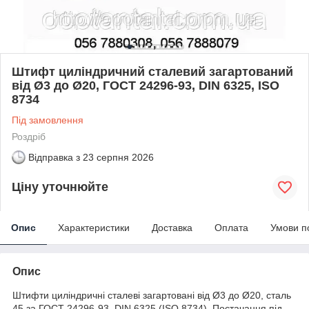
Штифт циліндричний сталевий загартований
від Ø3 до Ø20, ГОСТ 24296-93, DIN 6325, ISO
8734
Під замовлення
Роздріб
Відправка з
23 серпня 2026
Ціну уточнюйте
Опис
Характеристики
Доставка
Оплата
Умови п
Опис
Штифти циліндричні сталеві загартовані від Ø3 до Ø20, сталь
45 за ГОСТ 24296-93, DIN 6325 (ISO 8734). Постачання під