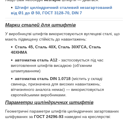
Штифт циліндричний сталевий незагартований
від Ø1 до Ø 50, ГОСТ 3128-70, DIN 7
Марки сталей для штифтів
У виробництві штифтів використовуються вуглецеві сталі, що
мають підвищену стійкість до навантажень:
Сталь 45, Сталь 40Х, Сталь 30ХГСА, Сталь
40ХНМА
автоматна сталь А12
- застосовується під час
виготовлення штифтів висадкою (об'ємним
штампуванням)
автоматна сталь DIN 1.0718
(містить у складі
свинець; призначена для високих навантажень;
вітчизняного аналога немає) — використовується
європейськими виробниками.
Параметри циліндричних штифтів
Геометричні параметри штифтів циліндричних загартованих
шліфуваних за
ГОСТ 24296-93
наведені на креслярстві: