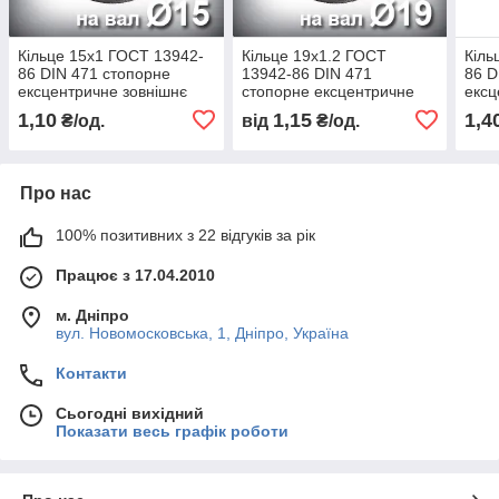
Кільце 15х1 ГОСТ 13942-
Кільце 19х1.2 ГОСТ
Кіль
86 DIN 471 стопорне
13942-86 DIN 471
86 D
ексцентричне зовнішнє
стопорне ексцентричне
ексц
А15
зовнішнє А19
А13
1,10
1,15
1,4
₴/од.
від
₴/од.
Про нас
100% позитивних з 22 відгуків за рік
Працює з 17.04.2010
м. Дніпро
вул. Новомосковська, 1, Дніпро, Україна
Контакти
Сьогодні вихідний
Показати весь графік роботи