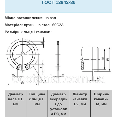
ГОСТ 13942-86
Місце встановлення:
на вал
Матеріал:
пружинна сталь 60С2А
Розміри кільця і канавки:
Діаметр
Товщина
Діаметр
Діаметр
Ширина
вала D1,
кільця Н,
всередин
канавки
канавки
мм
мм
і до
D2, мм
М, мм
установк
и D3, мм