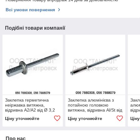
Всі умови повернення
Подібні товари компанії
Заклепка герметична
Заклепка алюмінієва з
Закл
неіржавка витяжна,
потайною головкою
алюм
відривна A2/А2 від Ø 3,2
витяжна, відривна Al/St від
відр
до Ø 4,8, DIN 7337, ISO
Ø2,4 до Ø 5, DIN 7337 В,
Ø 4,
Ціну уточнюйте
Ціну уточнюйте
Цін
16585
ISO 15978
159
Про нас