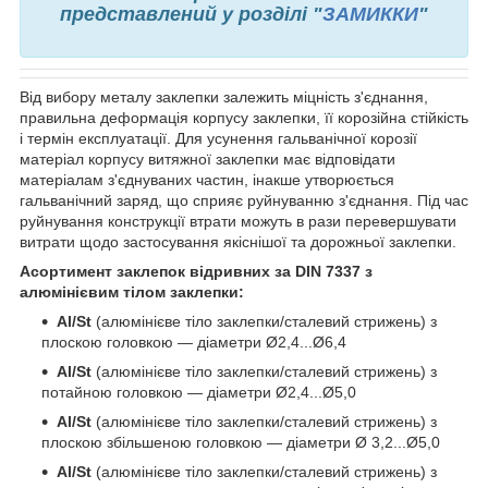
представлений у розділі "
ЗАМИККИ
"
Від вибору металу заклепки залежить міцність з'єднання,
правильна деформація корпусу заклепки, її корозійна стійкість
і термін експлуатації. Для усунення гальванічної корозії
матеріал корпусу витяжної заклепки має відповідати
матеріалам з'єднуваних частин, інакше утворюється
гальванічний заряд, що сприяє руйнуванню з'єднання. Під час
руйнування конструкції втрати можуть в рази перевершувати
витрати щодо застосування якіснішої та дорожньої заклепки.
Асортимент заклепок відривних за DIN 7337 з
алюмінієвим тілом заклепки:
Al/St
(алюмінієве тіло заклепки/сталевий стрижень) з
плоскою головкою — діаметри Ø2,4...Ø6,4
Al/St
(алюмінієве тіло заклепки/сталевий стрижень) з
потайною головкою — діаметри Ø2,4...Ø5,0
Al/St
(алюмінієве тіло заклепки/сталевий стрижень) з
плоскою збільшеною головкою — діаметри Ø 3,2...Ø5,0
Al/St
(алюмінієве тіло заклепки/сталевий стрижень) з