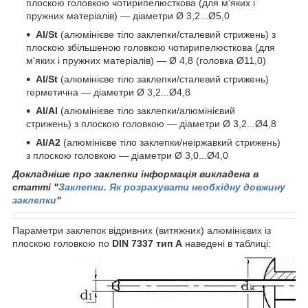
плоскою головкою чотирипелюсткова (для м'яких і
пружних матеріалів) — діаметри Ø 3,2...Ø5,0
Al/St
(алюмінієве тіло заклепки/сталевий стрижень) з
плоскою збільшеною головкою чотирипелюсткова (для
м'яких і пружних матеріалів) — Ø 4,8 (головка Ø11,0)
Al/St
(алюмінієве тіло заклепки/сталевий стрижень)
герметична — діаметри Ø 3,2...Ø4,8
Al/Al
(алюмінієве тіло заклепки/алюмінієвий
стрижень) з плоскою головкою — діаметри Ø 3,2...Ø4,8
Al/А2
(алюмінієве тіло заклепки/неіржавкий стрижень)
з плоскою головкою — діаметри Ø 3,0...Ø4,0
Докладніше про заклепки інформація викладена в
статті "
Заклепки. Як розрахувати необхідну довжину
заклепки
"
Параметри заклепок відривних (витяжних) алюмінієвих із
плоскою головкою по
DIN 7337
тип А
наведені в таблиці: