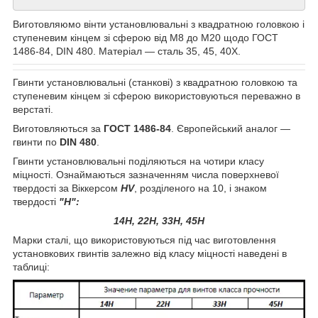
Виготовляюмо вінти установлювальні з квадратною головкою і
ступеневим кінцем зі сферою від М8 до М20 щодо ГОСТ
1486-84, DIN 480. Матеріал — сталь 35, 45, 40Х.
Гвинти установлювальні (станкові) з квадратною головкою та
ступеневим кінцем зі сферою використовуються переважно в
верстаті.
Виготовляються за
ГОСТ 1486-84
. Європейський аналог —
гвинти по
DIN 480
.
Гвинти установлювальні поділяються на чотири класу
міцності. Ознаймаються зазначенням числа поверхневої
твердості за Віккерсом
HV
, розділеного на 10, і знаком
твердості
"Н":
14Н, 22Н, 33Н, 45Н
Марки сталі, що використовуються під час виготовлення
установкових гвинтів залежно від класу міцності наведені в
таблиці: