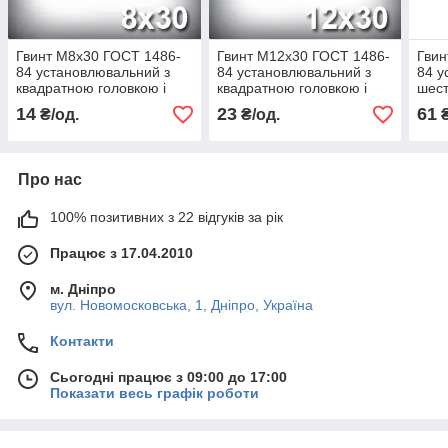
Гвинт М8х30 ГОСТ 1486-
Гвинт М12х30 ГОСТ 1486-
Гвин
84 установлювальний з
84 установлювальний з
84 у
квадратною головкою і
квадратною головкою і
шест
ступеневим кінцем зі
ступеневим кінцем зі
ступ
14
23
61
₴/од.
₴/од.
₴
сферою DIN 480
сферою DIN 480
564
Про нас
100% позитивних з 22 відгуків за рік
Працює з 17.04.2010
м. Дніпро
вул. Новомосковська, 1, Дніпро, Україна
Контакти
Сьогодні працює з 09:00 до 17:00
Показати весь графік роботи