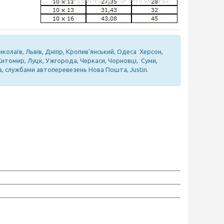
иколаїв, Львів, Дніпр, Кропив'янський, Одеса Херсон,
 Житомир, Луцк, Ужгорода, Черкаси, Чорновці, Суми,
а, службами автоперевезень Нова Пошта, Justin.