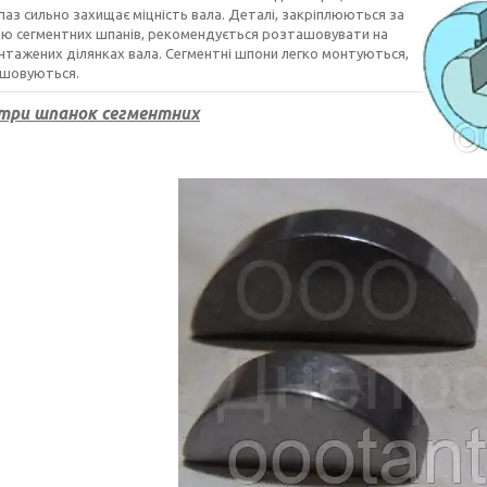
паз сильно захищає міцність вала. Деталі, закріплюються за
ю сегментних шпанів, рекомендується розташовувати на
тажених ділянках вала. Сегментні шпони легко монтуються,
ашовуються.
три шпанок сегментних