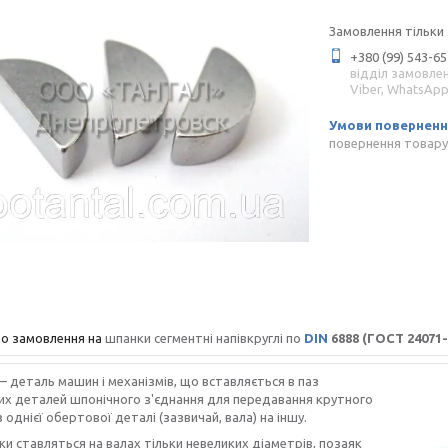
Замовлення тільки
+380 (99) 543-65
відділ замовле
Viber, WhatsAp
повернення товару
о замовлення на
шпанки сегментні напівкруглі по
DIN
6888 (ГОСТ 24071-
деталь машин і механізмів, що вставляється в паз
их деталей шпонічного з'єднання для передавання крутного
 однієї обертової деталі (зазвичай, вала) на іншу.
ки ставляться на валах тільки невеликих діаметрів, позаяк