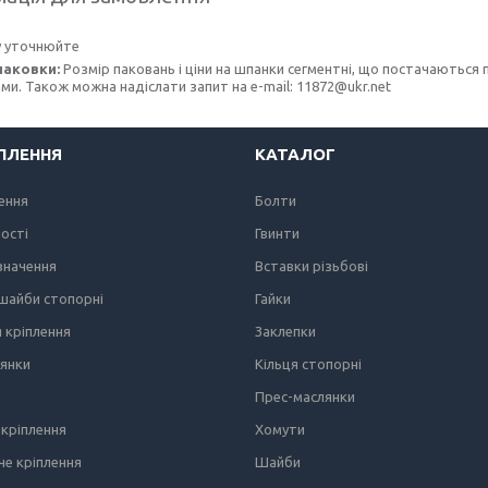
у уточнюйте
паковки:
Розмір паковань і ціни на шпанки сегментні, що постачаються 
и. Також можна надіслати запит на e-mail: 11872@ukr.net
ІПЛЕННЯ
КАТАЛОГ
лення
Болти
ності
Гвинти
значення
Вставки різьбові
 шайби стопорні
Гайки
я кріплення
Заклепки
лянки
Кільця стопорні
Прес-маслянки
кріплення
Хомути
е кріплення
Шайби