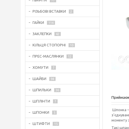
ГВИНТИ
77
РІЗЬБОВІ ВСТАВКИ
2
ГАЙКИ
114
ЗАКЛЕПКИ
42
КІЛЬЦЯ СТОПОРНІ
10
ПРЕС-МАСЛЯНКИ
12
ХОМУТИ
7
ШАЙБИ
94
ШПИЛЬКИ
36
Приймаєм
ШПЛІНТИ
7
Шпонка — 
ШПОНКИ
5
з'єднуван
моменту з
ШТИФТИ
15
Такі шпан