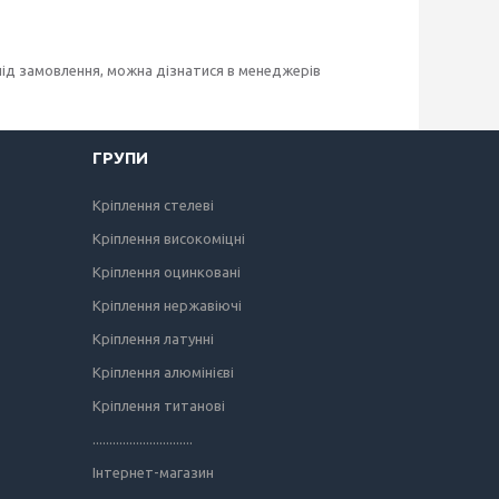
під замовлення, можна дізнатися в менеджерів
ГРУПИ
Кріплення стелеві
Кріплення високоміцні
Кріплення оцинковані
Кріплення нержавіючі
Кріплення латунні
Кріплення алюмінієві
Кріплення титанові
..............................
Інтернет-магазин