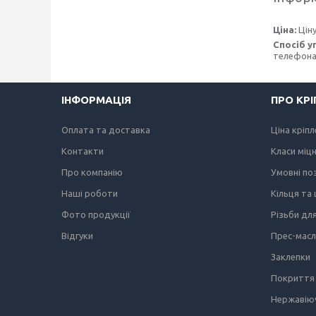
Ціна:
Цін
Спосіб у
телефонам
ІНФОРМАЦІЯ
ПРО КР
Оплата та доставка
Ціна кріп
Контакти
Класи міц
Про компанію
Умовні по
Наші роботи
Кільця та
Фото продукції
Різьби дл
Відгуки
Прес-мас
Заклепки
Покриття 
Нержавіюч