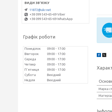
11872@ukr.net
+38 099 543•65•69 Viber
+38 099 543•65•69 WhatsApp
Графік роботи
Понеділок
09:00
17:00
Вівторок
09:00
17:00
Середа
09:00
17:00
Четвер
09:00
17:00
Харак
Пʼятниця
09:00
17:00
Субота
Вихідний
Неділя
Вихідний
Основн
Марка с
Матеріа
Інформ