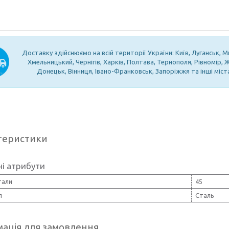
Доставку здійснюємо на всій території України: Київ, Луганськ, М
Хмельницький, Чернігів, Харків, Полтава, Тернополя, Рівномір,
Донецьк, Вінниця, Івано-Франковськ, Запоріжжя та інші міст
теристики
і атрибути
тали
45
л
Сталь
ація для замовлення