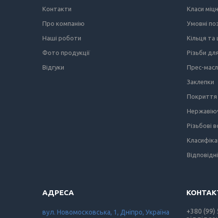
Контакти
Класи міц
Про компанію
Умовні по
Наші роботи
Кільця та
Фото продукції
Різьби дл
Відгуки
Прес-мас
Заклепки
Покриття 
Нержавіюч
Різьбові 
Класифіка
Відповідн
+380 (99)
вул. Новомосковська, 1, Дніпро, Україна