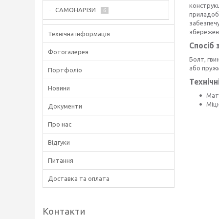
конструкц
САМОНАРІЗИ
6
приладобу
забезпечу
збереженн
Технічна інформація
Спосіб 
Фотогалерея
Болт, гви
або пружи
Портфоліо
Технічн
Новини
Мат
Міц
Документи
Про нас
Відгуки
Питання
Доставка та оплата
Контакти