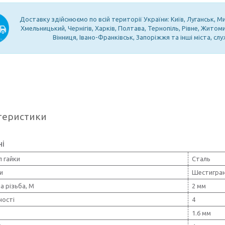
Доставку здійснюємо по всій території України: Київ, Луганськ, М
Хмельницький, Чернігів, Харків, Полтава, Тернопіль, Рівне, Житом
Вінниця, Івано-Франківськ, Запоріжжя та інші міста, с
теристики
ні
 гайки
Сталь
и
Шестигра
а різьба, М
2 мм
ності
4
1.6 мм