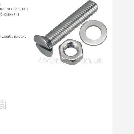
,
цевої сталі, що
бирання із
у шайбу плоску