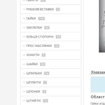
ГВИНТИ
77
РІЗЬБОВІ ВСТАВКИ
2
ГАЙКИ
114
ЗАКЛЕПКИ
42
КІЛЬЦЯ СТОПОРНІ
10
ПРЕС-МАСЛЯНКИ
12
ХОМУТИ
7
ШАЙБИ
94
Упаковк
ШПИЛЬКИ
36
ШПЛІНТИ
7
ШПОНКИ
5
Област
ШТИФТИ
15
Гайки згі