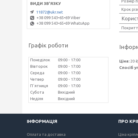
Розмір п
Крок різ
11872@ukr.net
Корис
+38 099 543•65•69 Viber
+38 099 543•65•69 WhatsApp
Покрит
Графік роботи
Інформ
Понеділок
09:00
17:00
Ціна:
20 ₴
Вівторок
09:00
17:00
Спосіб у
Середа
09:00
17:00
Четвер
09:00
17:00
Пʼятниця
09:00
17:00
Субота
Вихідний
Неділя
Вихідний
ІНФОРМАЦІЯ
ПРО КР
Оплата та доставка
Ціна кріп