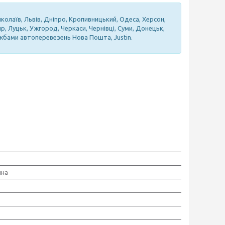
иколаїв, Львів, Дніпро, Кропивницький, Одеса, Херсон,
ир, Луцьк, Ужгород, Черкаси, Чернівці, Суми, Донецьк,
лужбами автоперевезень Нова Пошта, Justin.
нна