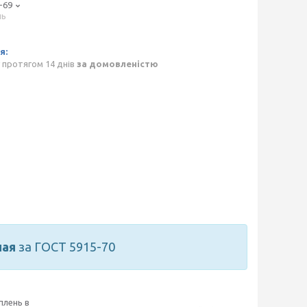
-69
нь
p
 протягом 14 днів
за домовленістю
ная
за ГОСТ 5915-70
плень в