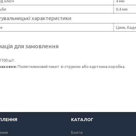
ід ключ
4 мм
ьби
0.4 мм
тувальницькі характеристики
тя
Цинк, Кад
ація для замовлення
/100 шт.
паковки:
Поліетиленовий пакет зі струною або картонна коробка.
ІПЛЕННЯ
КАТАЛОГ
лення
Болти