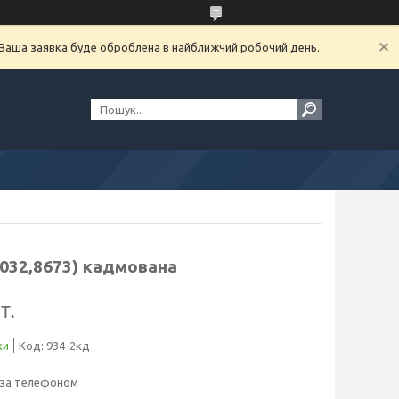
. Ваша заявка буде оброблена в найближчий робочий день.
4032,8673) кадмована
т.
ки
Код:
934-2кд
 за телефоном