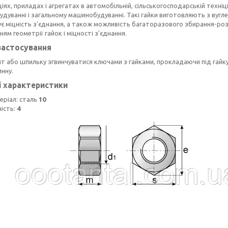
іях, приладах і агрегатах в автомобільній, сільськогосподарській техніці
дуванні і загальному машинобудуванні. Такі гайки виготовляють з вугле
є міцність з'єднання, а також можливість багаторазового збирання-роз
ям геометрії гайок і міцності з'єднання.
застосування
нт або шпильку згвинчуватися ключами з гайками, прокладаючи під гайк
нну.
і характеристики
еріал: сталь
10
ність:
4