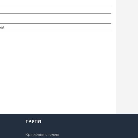
мій
ГРУПИ
Кріплення стелеві