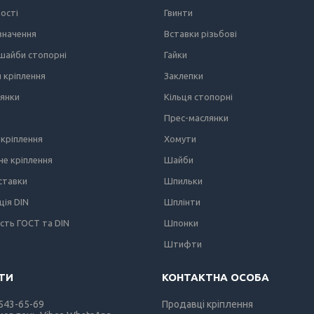
ності
Гвинти
значення
Вставки різьбові
 шайби стопорні
Гайки
я кріплення
Заклепки
лянки
Кільця стопорні
Прес-маслянки
кріплення
Хомути
е кріплення
Шайби
вставки
Шпильки
ція DIN
Шплінти
ість ГОСТ та DIN
Шпонки
Штифти
 543-65-69
Продавці кріплення