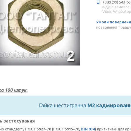
+380 (99) 543-65
відділ замовле
Viber, WhatsAp
повернення товару
а 100 штук.
Гайка шестигранна
М2 кадмирован
ь застосування
дно стандарту
ГОСТ 5927-70 (ГОСТ 5915-70,
DIN 934
)
призначені для крі