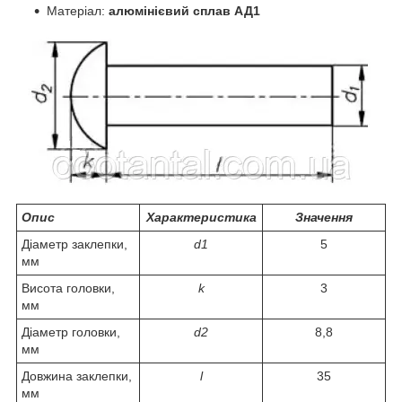
Матеріал:
алюмінієвий сплав АД1
Опис
Характеристика
Значення
Діаметр заклепки,
d
1
5
мм
Висота головки,
k
3
мм
Діаметр головки,
d
2
8,8
мм
Довжина заклепки,
l
35
мм