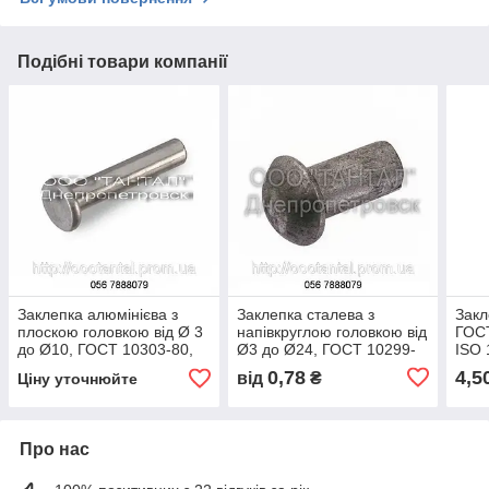
Подібні товари компанії
Заклепка алюмінієва з
Заклепка сталева з
Закл
плоскою головкою від Ø 3
напівкруглою головкою від
ГОСТ
до Ø10, ГОСТ 10303-80,
Ø3 до Ø24, ГОСТ 10299-
ISO 
DIN 7338 A
80, DIN 660, ISO 1051
голо
0,78
4,5
від
₴
Ціну уточнюйте
Про нас